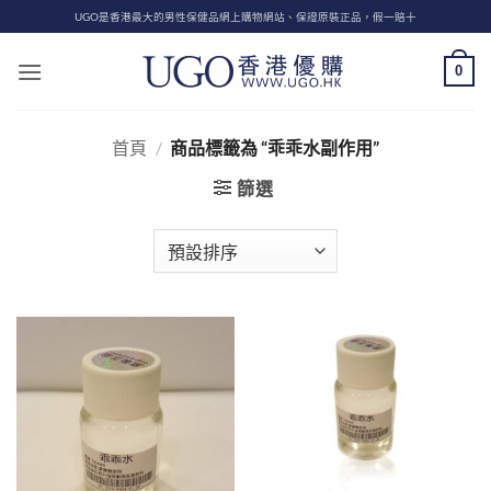
Skip
UGO是香港最大的男性保健品網上購物網站、保證原裝正品，假一賠十
to
content
0
首頁
/
商品標籤為 “乖乖水副作用”
篩選