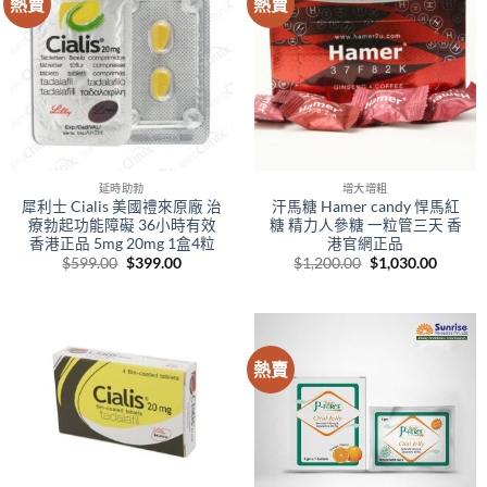
熱賣
熱賣
延時助勃
增大增粗
犀利士 Cialis 美國禮來原廠 治
汗馬糖 Hamer candy 悍馬紅
療勃起功能障礙 36小時有效
糖 精力人參糖 一粒管三天 香
香港正品 5mg 20mg 1盒4粒
港官網正品
Original
Current
Original
Curren
$
599.00
$
399.00
$
1,200.00
$
1,030.00
price
price
price
price
was:
is:
was:
is:
$599.00.
$399.00.
$1,200.00.
$1,030.
熱賣