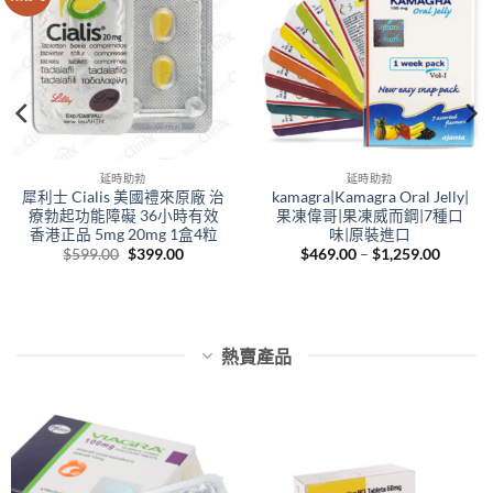
延時助勃
延時助勃
犀利士 Cialis 美國禮來原廠 治
kamagra|Kamagra Oral Jelly|
療勃起功能障礙 36小時有效
果凍偉哥|果凍威而鋼|7種口
香港正品 5mg 20mg 1盒4粒
味|原裝進口
Original
Current
Price
$
599.00
$
399.00
$
469.00
–
$
1,259.00
price
price
range:
was:
is:
$469.0
$599.00.
$399.00.
throug
0
$1,259.
h
00
熱賣產品