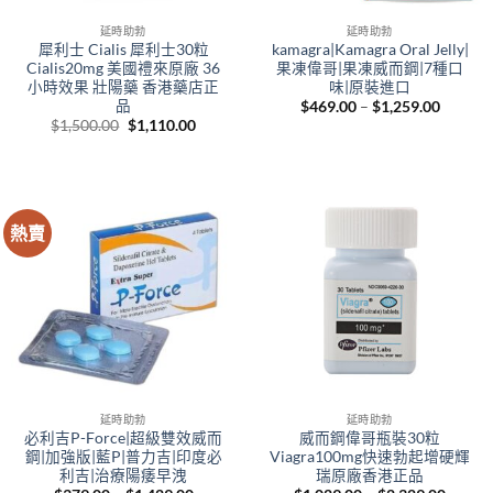
延時助勃
延時助勃
犀利士 Cialis 犀利士30粒
kamagra|Kamagra Oral Jelly|
Cialis20mg 美國禮來原廠 36
果凍偉哥|果凍威而鋼|7種口
小時效果 壯陽藥 香港藥店正
味|原裝進口
品
Price
$
469.00
–
$
1,259.00
range:
Original
Current
$
1,500.00
$
1,110.00
$469.0
price
price
throug
was:
is:
$1,259.
$1,500.00.
$1,110.00.
熱賣
延時助勃
延時助勃
必利吉P-Force|超級雙效威而
威而鋼偉哥瓶裝30粒
鋼|加強版|藍P|普力吉|印度必
Viagra100mg快速勃起增硬輝
利吉|治療陽痿早洩
瑞原廠香港正品