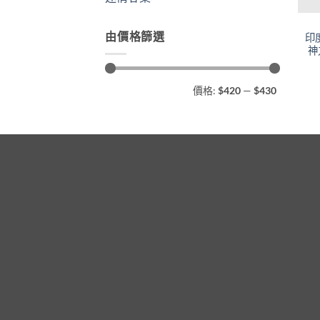
由價格篩選
印度
神
最
最
價格:
$420
—
$430
低
高
價
價
格
格