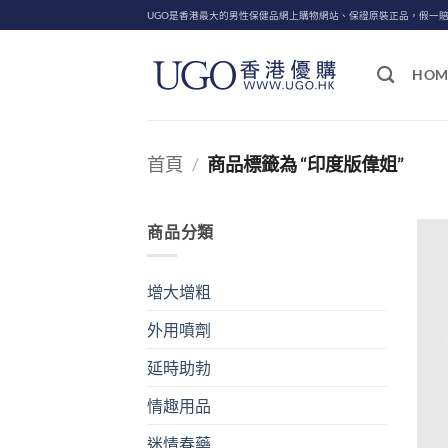
Skip
UGO是香港最大的男性保健品網上購物網站、保證原裝正品，假一
to
content
HOM
首頁
/
商品標籤為 “印度版偉姐”
商品分類
增大增粗
外用噴劑
延時助勃
情趣用品
迷情春藥
+