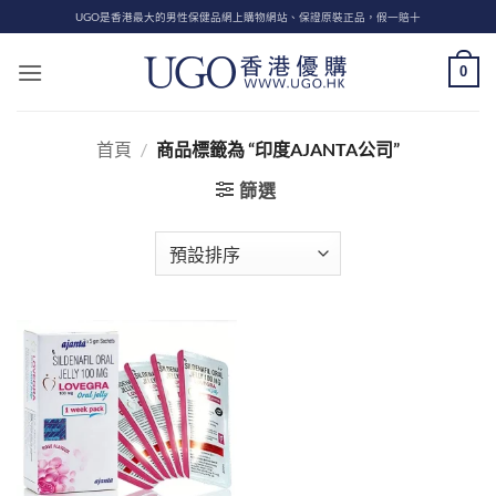
Skip
UGO是香港最大的男性保健品網上購物網站、保證原裝正品，假一賠十
to
content
0
首頁
/
商品標籤為 “印度AJANTA公司”
篩選