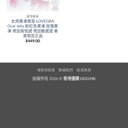
迷情春藥
女用果凍偉哥 LOVEGRA
Oral Jelly 粉紅色果凍 玫瑰果
凍 增加愉悅感 增加敏感度 香
港現貨正品
$
449.00
條款和政策
聯絡我們
退貨換貨
版權所有 2026 ©
香港優購 UGO.HK