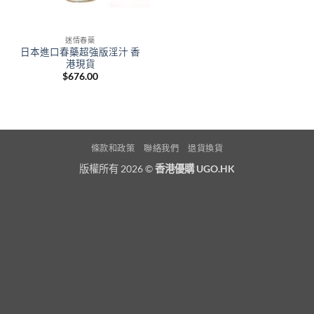
迷情春藥
日本進口春藥超強版淫汁 香
港現貨
$
676.00
條款和政策
聯絡我們
退貨換貨
版權所有 2026 ©
香港優購 UGO.HK