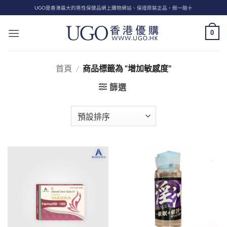
Skip
UGO是香港最大的男性保健品網上購物網站、保證原裝正品，假一賠十
to
content
0
首頁
/
商品標籤為 “增加敏感度”
篩選