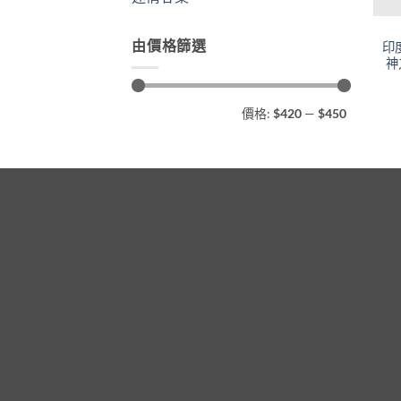
由價格篩選
印度
神
最
最
價格:
$420
—
$450
低
高
價
價
格
格