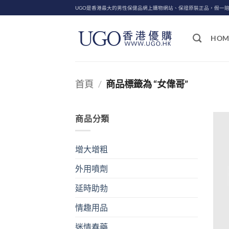
Skip
UGO是香港最大的男性保健品網上購物網站、保證原裝正品，假一
to
content
HOM
首頁
/
商品標籤為 “女偉哥”
商品分類
增大增粗
外用噴劑
延時助勃
情趣用品
迷情春藥
+