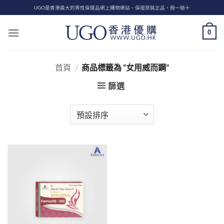
Skip
UGO是香港最大的男性保健品網上購物網站、保證原裝正品，假一賠十
to
content
0
首頁
/
商品標籤為 “女用威而鋼”
篩選