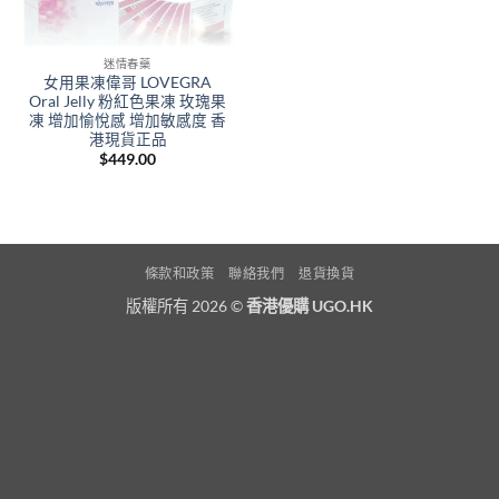
迷情春藥
女用果凍偉哥 LOVEGRA
Oral Jelly 粉紅色果凍 玫瑰果
凍 增加愉悅感 增加敏感度 香
港現貨正品
$
449.00
條款和政策
聯絡我們
退貨換貨
版權所有 2026 ©
香港優購 UGO.HK