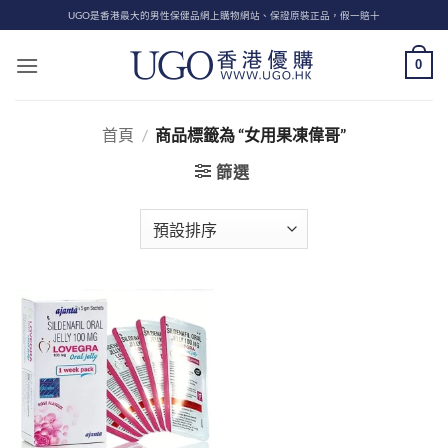
Skip
UGO是香港最大的男性保健品網上購物網站、保證原裝正品，假一賠十
to
content
0
首頁
/
商品標籤為 “女用果凍偉哥”
篩選