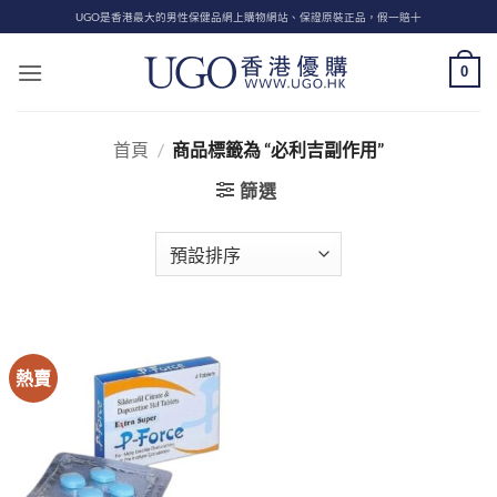
Skip
UGO是香港最大的男性保健品網上購物網站、保證原裝正品，假一賠十
to
content
0
首頁
/
商品標籤為 “必利吉副作用”
篩選
熱賣