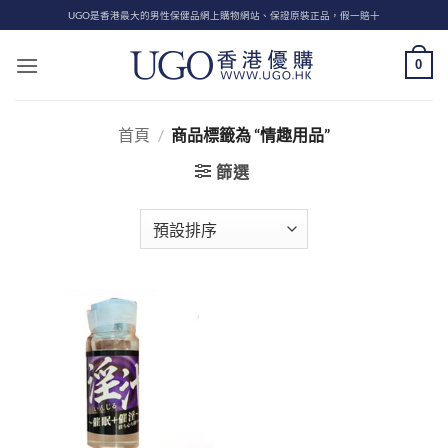
Skip
UGO是香港最大的男性保健品網上購物網站、保證原裝正品，假一賠十
to
content
0
首頁
/
商品標籤為 “情趣用品”
篩選