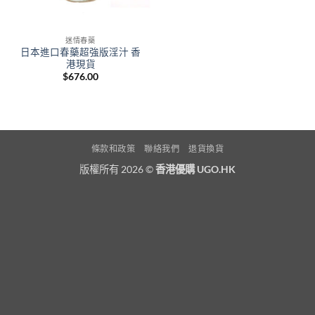
迷情春藥
日本進口春藥超強版淫汁 香
港現貨
$
676.00
條款和政策
聯絡我們
退貨換貨
版權所有 2026 ©
香港優購 UGO.HK