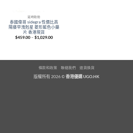
延時助勃
泰國偉哥 sidegra 性價比高
陽痿早洩剋星 菱形藍色小藥
片 香港現貨
Price
$
459.00
–
$
1,029.00
range:
$459.00
through
$1,029.00
條款和政策
聯絡我們
退貨換貨
版權所有 2026 ©
香港優購 UGO.HK