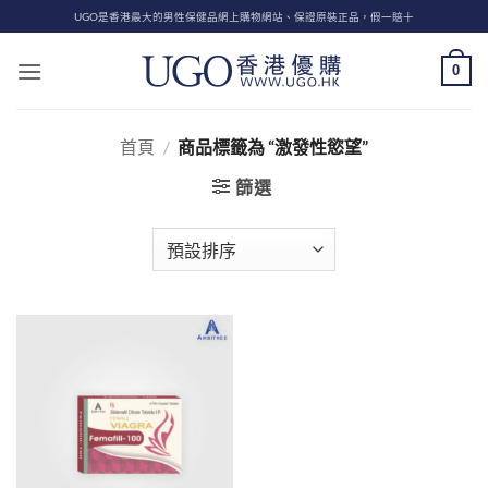
Skip
UGO是香港最大的男性保健品網上購物網站、保證原裝正品，假一賠十
to
content
0
首頁
/
商品標籤為 “激發性慾望”
篩選