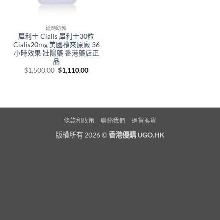
延時助勃
犀利士 Cialis 犀利士30粒
Cialis20mg 美國禮來原廠 36
小時效果 壯陽藥 香港藥店正
品
Original
Current
$
1,500.00
$
1,110.00
price
price
was:
is:
$1,500.00.
$1,110.00.
條款和政策
聯絡我們
退貨換貨
版權所有 2026 ©
香港優購 UGO.HK