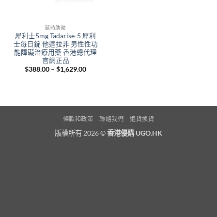
延時助勃
犀利士5mg Tadarise-5 犀利
士每日錠 他達拉非 男性性功
能障礙治療用藥 香港總代理
官網正品
Price
$
388.00
–
$
1,629.00
range:
$388.00
through
$1,629.00
條款和政策
聯絡我們
退貨換貨
版權所有 2026 ©
香港優購 UGO.HK