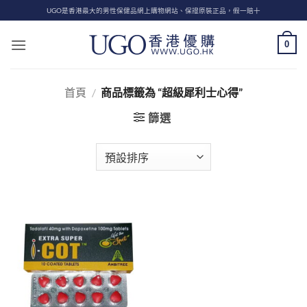
Skip
UGO是香港最大的男性保健品網上購物網站、保證原裝正品，假一賠十
to
content
0
首頁
/
商品標籤為 “超級犀利士心得”
篩選