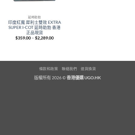
延時助勃
印度紅魔 犀利士雙效 EXTRA
SUPER I-COT 延時助勃 香港
正品現貨
Price
$
359.00
–
$
2,289.00
range:
$359.00
through
$2,289.00
條款和政策
聯絡我們
退貨換貨
版權所有 2026 ©
香港優購 UGO.HK