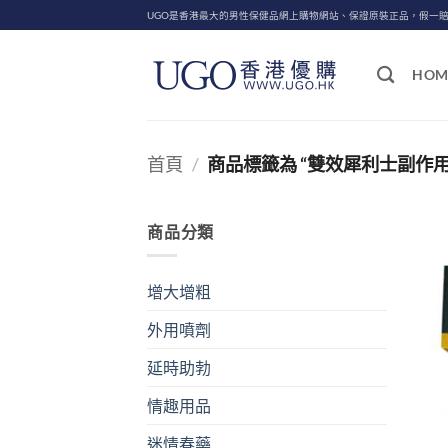
Skip
UGO是香港最大的男性保健品網上購物網站、保證原裝正品，假一
to
content
HOM
首頁
/
商品標籤為 “雙效犀利士副作用
商品分類
增大增粗
外用噴劑
延時助勃
情趣用品
迷情春藥
+