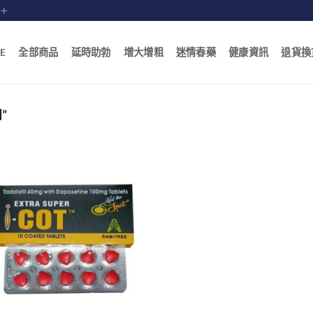
賠十
E
全部商品
延時助勃
增大增粗
迷情春藥
健康資訊
退貨換
”