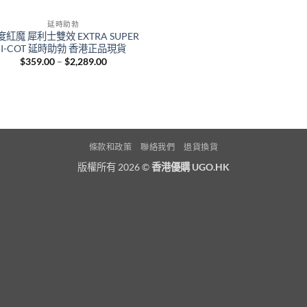
延時助勃
度紅魔 犀利士雙效 EXTRA SUPER
I-COT 延時助勃 香港正品現貨
Price
$
359.00
–
$
2,289.00
range:
$359.00
through
$2,289.00
條款和政策
聯絡我們
退貨換貨
版權所有 2026 ©
香港優購 UGO.HK