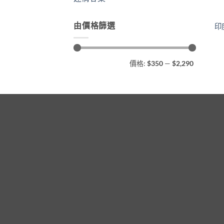
由價格篩選
印
最
最
價格:
$350
—
$2,290
低
高
價
價
格
格