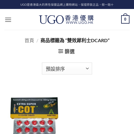
Skip
UGO是香港最大的男性保健品網上購物網站、保證原裝正品，假一賠十
to
content
0
首頁
/
商品標籤為 “雙效犀利士DCARD”
篩選