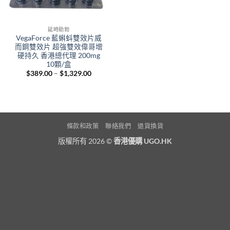
延時助勃
VegaForce 藍蝌蚪雙效片威
而鋼雙效片 超強雙效偉哥增
硬持久 香港總代理 200mg
10顆/盒
Price
$
389.00
–
$
1,329.00
range:
$389.00
through
$1,329.00
條款和政策
聯絡我們
退貨換貨
版權所有 2026 ©
香港優購 UGO.HK