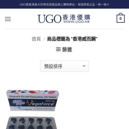
Skip
UGO是香港最大的男性保健品網上購物網站、保證原裝正品，假一賠十
to
content
0
首頁
/
商品標籤為 “香港威而鋼”
篩選