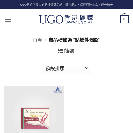
Skip
UGO是香港最大的男性保健品網上購物網站、保證原裝正品，假一賠十
to
content
0
首頁
/
商品標籤為 “點燃性渴望”
篩選