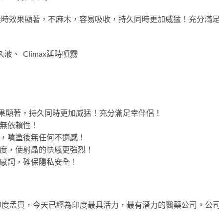
制,延時效果顯著，不麻木，容易吸收，持久同時更加威猛！充分滿足幸
久液、 Climax延時噴霧
延時效果顯著，持久同時更加威猛！充分滿足幸伴侶！
，無依賴性！
激，噴塗後無任何不適感！
感度，使射晶的快感更強烈！
敏感詞，確保隱私安全！
總部在印度孟買，今天已經為印度最具活力，最有潛力的醫藥公司。公司