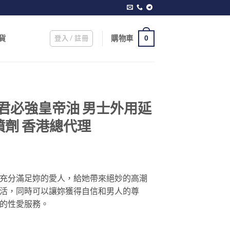
登入 / 註冊
購物車
貨
0
ax 君必強皇帝油 男士外用延
x噴劑 香港總代理
可以充分滿足妳的愛人，給她帶來絕妙的高潮
活，同時可以讓妳獲得自信和男人的尊
的性愛服務。
男士外用延時持久液 climax噴劑 香港總代理 數量