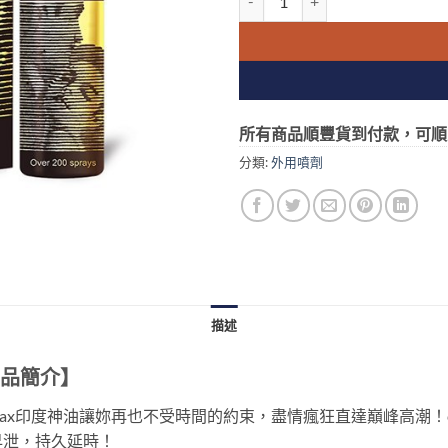
所有商品順豐貨到付款，可順
分類:
外用噴劑
描述
商品簡介】
limax印度神油讓妳再也不受時間的約束，盡情瘋狂直達巔峰高潮！
早泄，持久延時！