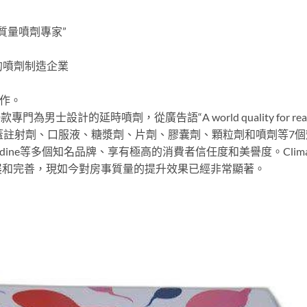
高質量噴劑專家”
的噴劑制造企業
合作。
一款專門為男士設計的延時噴劑，從廣告語“A world quality for
註射劑、口服液、糖漿劑、片劑、膠囊劑、顆粒劑和噴劑等7個劑型，旗下擁有
mintt，Vinodine等多個知名品牌、享有極高的消費者信任度和美譽度。Cl
展和完善，現如今對房事質量的提升效果已經非常顯著。