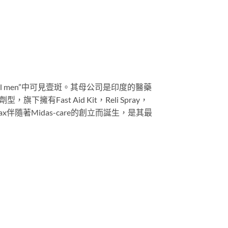
 real men”中可見壹斑。其母公司是印度的醫藥
Fast Aid Kit，Reli Spray，
imax伴隨著Midas-care的創立而誕生，是其最