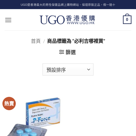
Skip
UGO是香港最大的男性保健品網上購物網站、保證原裝正品，假一賠十
to
content
0
首頁
/
商品標籤為 “必利吉哪裡買”
篩選
熱賣