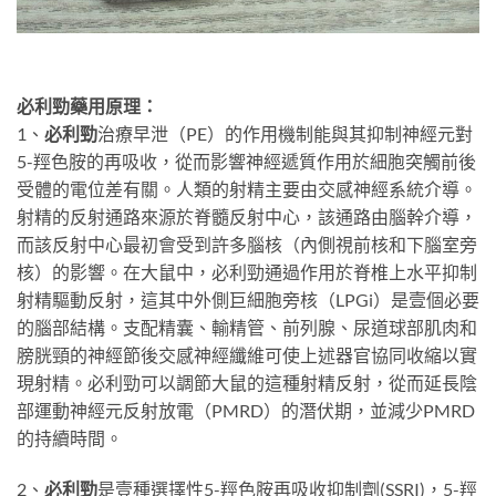
必利勁藥用原理：
1、
必利勁
治療早泄（PE）的作用機制能與其抑制神經元對
5-羥色胺的再吸收，從而影響神經遞質作用於細胞突觸前後
受體的電位差有關。人類的射精主要由交感神經系統介導。
射精的反射通路來源於脊髓反射中心，該通路由腦幹介導，
而該反射中心最初會受到許多腦核（內側視前核和下腦室旁
核）的影響。在大鼠中，必利勁通過作用於脊椎上水平抑制
射精驅動反射，這其中外側巨細胞旁核（LPGi）是壹個必要
的腦部結構。支配精囊、輸精管、前列腺、尿道球部肌肉和
膀胱頸的神經節後交感神經纖維可使上述器官協同收縮以實
現射精。必利勁可以調節大鼠的這種射精反射，從而延長陰
部運動神經元反射放電（PMRD）的潛伏期，並減少PMRD
的持續時間。
2、
必利勁
是壹種選擇性5-羥色胺再吸收抑制劑(SSRI)，5-羥