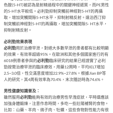
色胺(5-HT)被認為是射精過程中的關鍵神經遞質，而PE男性
的5-HT水平較低。必利勁抑制突觸前神經對5-HT的再攝
取，增加突觸間隙5-HT水平，抑制射精反射。達泊西汀抑
制突觸前神經對5-HT的再攝取，增加突觸間隙5- HT水平，
抑制射精反射。
必利勁效果表現
必利勁
用於治療早泄，對絕大多數早泄的患者都有比較明顯
的效果，有效率超過95%。在歐洲和其他多個國家進行的有
6018例患者參與的
必利勁
臨床研究的結果已經證實了必利
勁按需治療早泄的臨床療效，用藥12周時，平均IELT增加
2.5~3.0倍，性交滿意度增加22.9%~27.8%。根據Jian BP等
人的研究，其4周有效率為70.4%，末次隨訪時為74.6%。
男性健康知識普及：
雖然服用
必利勁
能夠有效的治療男性早洩症狀，平時還應該
加強身體鍛煉，注意作息時間，多吃一些壯陽補腎的食物。
比如：山藥、羊肉、鴿子肉、牡蠣，這些食物對性能力有很