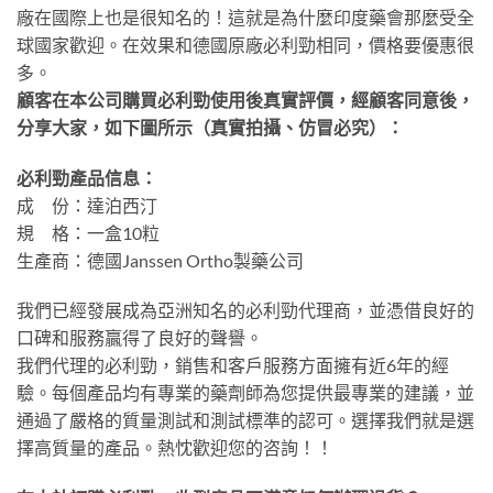
廠在國際上也是很知名的！這就是為什麼印度藥會那麼受全
球國家歡迎。在效果和德國原廠必利勁相同，價格要優惠很
多。
顧客在本公司購買必利勁使用後真實評價，經顧客同意後，
分享大家，如下圖所示（真實拍攝、仿冒必究）：
必利勁產品信息：
成 份：達泊西汀
規 格：一盒10粒
生產商：德國Janssen Ortho製藥公司
我們已經發展成為亞洲知名的必利勁代理商，並憑借良好的
口碑和服務贏得了良好的聲譽。
我們代理的必利勁，銷售和客戶服務方面擁有近6年的經
驗。每個產品均有專業的藥劑師為您提供最專業的建議，並
通過了嚴格的質量測試和測試標準的認可。選擇我們就是選
擇高質量的產品。熱忱歡迎您的咨詢！！