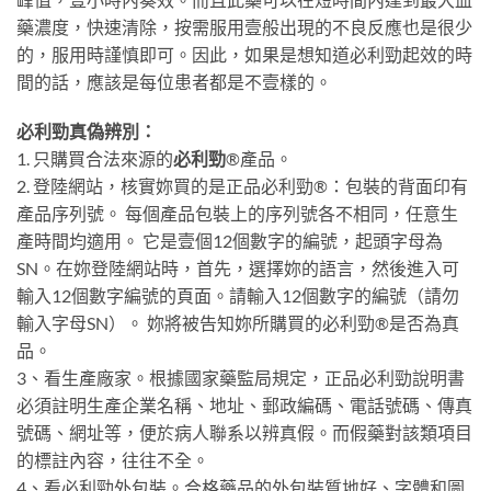
藥濃度，快速清除，按需服用壹般出現的不良反應也是很少
的，服用時謹慎即可。因此，如果是想知道必利勁起效的時
間的話，應該是每位患者都是不壹樣的。
必利勁真偽辨別：
1. 只購買合法來源的
必利勁
®產品。
2. 登陸網站，核實妳買的是正品必利勁®：包裝的背面印有
產品序列號。 每個產品包裝上的序列號各不相同，任意生
產時間均適用。 它是壹個12個數字的編號，起頭字母為
SN。在妳登陸網站時，首先，選擇妳的語言，然後進入可
輸入12個數字編號的頁面。請輸入12個數字的編號（請勿
輸入字母SN）。 妳將被告知妳所購買的必利勁®是否為真
品。
3、看生產廠家。根據國家藥監局規定，正品必利勁說明書
必須註明生產企業名稱、地址、郵政編碼、電話號碼、傳真
號碼、網址等，便於病人聯系以辨真假。而假藥對該類項目
的標註內容，往往不全。
4、看必利勁外包裝。合格藥品的外包裝質地好、字體和圖