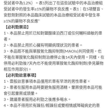
受試者中為1.2%）。表1列出了在這些試驗中的本品治療組
受試者中的發生率≥1%的藥物不良反應。表1：在5項雙盲、
安慰劑對照的本品臨床試驗的本品治療組受試者中發生率
≥1%的藥物不良反應”
【必利勁禁忌】
1、本品禁止用於已知對鹽酸達泊西汀或任何輔料過敏的患
者。
2、本品禁止用於心臟有明顯病理狀況的患者。
3、本品既不能與單胺氧化酶抑制劑(MAOIs)共同使用，也
不能在單胺氧化酶抑制劑治療停止後14天內使用。同樣，在
停用必利勁後7天內也不能使用單胺氧化酶抑制劑(參見藥物
相互作用部分)。
【必利勁註意事項】
1、壹般註意事項本品僅用於患有早泄的男性患者。
2、患者在服用本品時要避免服用酒精。暈厥使用本品可能
會引起暈厥或頭暈。
3、建議患者服用必利勁之後應多喝水。
4、本品不得用於有躁狂/輕躁狂或雙相情感障礙病史的患