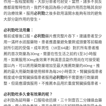
作用一般程度較輕，大部分患者可耐受。當然，諸多不良反
應都是暫時性的，我們不能因為極小的副作用而忽略其良好
的治療效果。服用
必利勁
之後多飲用溫開水能夠有效的避免
大部分副作用的發生。
必利勁吃法用量：
餐前或餐後口服。
必利勁
藥片應完整片吞下。建議患者至少
用一滿杯水送服藥物。患者應盡量避免暈厥或頭暈等前驅癥
狀所引起的受傷。成年男性（18至64歲）對於所有患者推
薦的首次劑量為30mg，需要在性生活之前約1至3小時服
用。如果服用30mg後效果不夠滿意且副作用尚在可接受範
圍以內，可以將用藥劑量增加至最大推薦劑量的60mg。推
薦的最大用藥劑量使用頻率為每24小時壹次。腎臟損傷患者
輕度或中度腎臟損傷患者服用
必利勁
時不需要進行劑量調
整，但是應謹慎服用。不推薦本品用於重度腎臟損傷患者。
必利勁吃多久會有效果的呢？
必利勁為延時藥，口服吸收迅速，三十到壹百二分鐘達血藥
峰值，壹小時內奏效。而且此藥可以在短時間內達到最大血