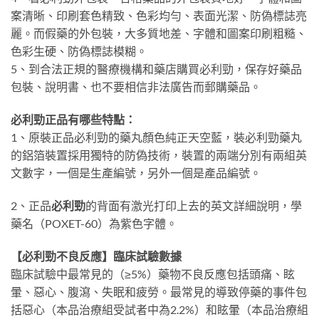
案清晰、印刷套色精致、色彩均勻、表面光潔、防偽標誌亮
麗。而假藥的外包裝，大多質地差、字體和圖案印刷粗糙、
色彩生硬、防偽標誌模糊。
5、到合法正規的醫療機構和藥店購買必利勁，保存好藥品
包裝、說明書、也不要相信非法廣告而郵購藥品。
必利勁正品有哪些特點：
1、原裝正品必利勁的藥丸顏色純正天空藍，裝必利勁藥丸
的鋁箔裝置採用獨特的防偽技術，裝置的兩端分別有兩組英
文數字，一個是生產編號，另外一個是產品編號。
2、正品
必利勁
的背面有激光打印上去的英文詳細說明，學
藥名（POXET-60）為紫色字體。
【必利勁不良反應】臨床試驗數據
臨床試驗中最常見的（≥5%）藥物不良反應包括頭痛、眩
暈、惡心、腹瀉、失眠和疲勞。最常見的導致停藥的事件包
括惡心（本品治療組受試者中為2.2%）和眩暈（本品治療組