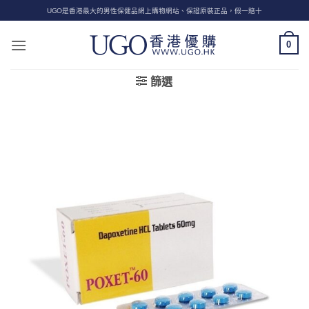
Skip
UGO是香港最大的男性保健品網上購物網站、保證原裝正品，假一賠十
to
content
0
篩選