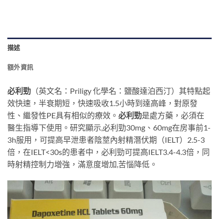
描述
額外資訊
必利勁
（英文名：Priligy 化學名：鹽酸達泊西汀）其特點起
效快速，半衰期短，快速吸收1.5小時到達高峰，對原發
性、繼發性PE具有相似的療效。
必利勁
是處方藥，必須在
醫生指導下使用。研究顯示,必利勁30mg、60mg在房事前1-
3h服用，可提高早泄患者陰莖內射精潛伏期（IELT）2.5-3
倍，在IELT<30s的患者中，必利勁可提高IELT3.4-4.3倍，同
時射精控制力增強，滿意度增加,苦惱降低。