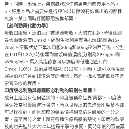
者，同時，出現上述疾病癥狀的任何患者均應停用本品。
5、服用本品之前要先進行評估以排除沒有診斷出的抑郁性
疾病。禁止同時伴隨服用抗抑郁藥。
【必利勁藥代動力學】
吸收口服後，達泊西汀被迅速吸收，大約在1-2小時後達到
最大血漿濃度(Cmax)。絕對生物利用度為42%(範圍為15-
76%)。空腹狀態下單次口服30mg和60mg達泊西汀後，分別
在1.01和1.27小時後達到血漿峰值濃度(分別為297ng/ml和
498ng/ml)。攝入高脂飲食可以適度降低達泊西汀的
Cmax（10%）並適度增加AUC(12%)，同時，還可以輕度延
遲達泊西汀達到峰值濃度的時間；然而，攝入高脂飲食不會
影響吸收的程度。
印度版必利勁與德國販必利勁的區別在哪裡？
成分上是沒有任何區別的，印度被稱為世界‘藥都’。印度法
律保護當地藥廠進行強防，所以世界上的先進藥印度基本都
可以找得到。而且印度的藥品價格相當於原研藥的十分之
壹，甚至百分之壹！還有各種治療癌癥的藥物。印度的製藥
技術也先進於大六20年這是不爭的事實，同時印度的壹些藥