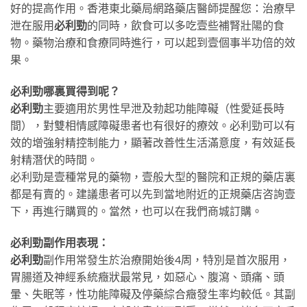
好的提高作用。香港東北藥局網路藥店醫師提醒您：治療早
泄在服用
必利勁
的同時，飲食可以多吃壹些補腎壯陽的食
物。藥物治療和食療同時進行，可以起到壹個事半功倍的效
果。
必利勁哪裏買得到呢？
必利勁
主要適用於男性早泄及勃起功能障礙（性愛延長時
間），對雙相情感障礙患者也有很好的療效。必利勁可以有
效的增強射精控制能力，顯著改善性生活滿意度，有效延長
射精潛伏的時間。
必利勁是壹種常見的藥物，壹般大型的醫院和正規的藥店裏
都是有賣的。建議患者可以先到當地附近的正規藥店咨詢壹
下，再進行購買的。當然，也可以在我們商城訂購。
必利勁副作用表現：
必利勁
副作用常發生於治療開始後4周，特別是首次服用，
胃腸道及神經系統癥狀最常見，如惡心、腹瀉、頭痛、頭
暈、失眠等，性功能障礙及停藥綜合癥發生率均較低。其副