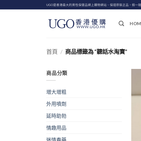
Skip
UGO是香港最大的男性保健品網上購物網站、保證原裝正品，假一
to
content
HOM
首頁
/
商品標籤為 “聽話水淘寶”
商品分類
增大增粗
外用噴劑
延時助勃
情趣用品
迷情春藥
+