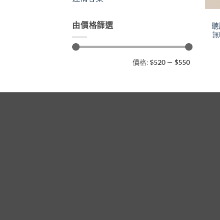
由價格篩選
聽
無
最
最
價格:
$520
—
$550
低
高
價
價
格
格