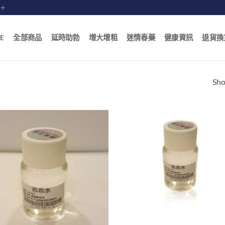
賠十
E
全部商品
延時助勃
增大增粗
迷情春藥
健康資訊
退貨換
Sho
+