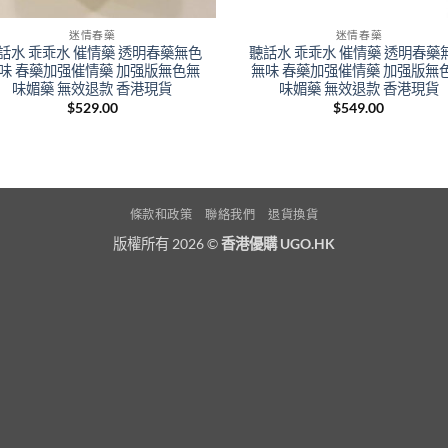
迷情春藥
迷情春藥
話水 乖乖水 催情藥 透明春藥無色
聽話水 乖乖水 催情藥 透明春藥
味 春藥加强催情藥 加强版無色無
無味 春藥加强催情藥 加强版無
味媚藥 無效退款 香港現貨
味媚藥 無效退款 香港現貨
$
529.00
$
549.00
條款和政策
聯絡我們
退貨換貨
版權所有 2026 ©
香港優購 UGO.HK