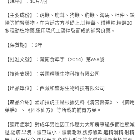
【規格】：10片/瓶
【主要成份】：虎鞭、鹿茸、狗鞭、豹鞭、海馬、杜仲、鎖
陽等補腎藥物，在宮廷古方基礎上,其精華、琪糟粕,精選20
多種動植物藥,運用現代工藝精裂而成的補腎良藥。
【保質期】：3年
【批准文號】：藏衛食準字（2014）第658號
【技術支援】：美國輝騰生物科技有限公司
【出品單位】：西藏和盛源生物科技有限公司
【產品介紹】孟加拉虎王是根據史料《清宮醫案》、《御用
藥膳》 、《固本仙方》 等所載的補腎方藥。
【適用症狀】對成年男性因工作壓力大和房事過多而性態減
退,陽痿,早洩，陰莖短小，陰囊潮濕,腰膝酸軟,遣精滑精,射精
無力,尿頻尿急,夜尿頻多,免疫力低下等各種症狀都有極其明