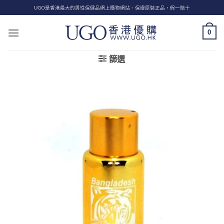
Skip
UGO是香港最大的男性保健品網上購物網站、保證原裝正品，假一賠十
to
content
0
篩選