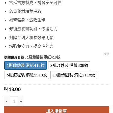
宮廷古方製成，補腎安全可信
名貴藥材精華提取
補腎強身，滋陰生精
修復滋養腎功能，恢復活力
對陰莖增大粗長效果明顯
增強免疫力，提高性能力
清除
: 1瓶體驗裝 港紙418蚊
選擇優惠套餐
1瓶體驗裝 港紙418蚊
3瓶改善裝 港紙838蚊
6瓶療程裝 港紙1518蚊
10瓶鞏固裝 港紙2118蚊
$
418.00
孟加拉虎王KING TIGER|助勃延時|促進增大增粗效果好|純中藥提取|
加入購物車