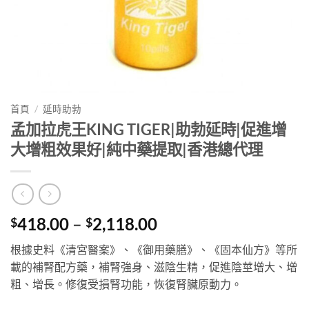
首頁
/
延時助勃
孟加拉虎王KING TIGER|助勃延時|促進增
大增粗效果好|純中藥提取|香港總代理
Price
418.00
–
2,118.00
$
$
range:
根據史料《清宮醫案》、《御用藥膳》、《固本仙方》等所
$418.00
載的補腎配方藥，補腎強身、滋陰生精，促進陰莖增大、增
through
粗、增長。修復受損腎功能，恢復腎臟原動力。
$2,118.00