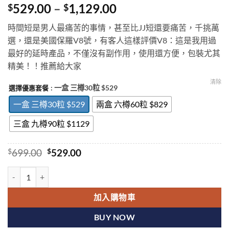
Price
529.00
–
1,129.00
$
$
range:
時間短是男人最痛苦的事情，甚至比JJ短還要痛苦，千挑萬
$529.00
選，還是美國保羅V8號，有客人這樣評價V8：這是我用過
through
最好的延時產品，不僅沒有副作用，使用還方便，包裝尤其
$1,129.00
精美！！推薦給大家
清除
: 一盒 三樽30粒 $529
選擇優惠套餐
一盒 三樽30粒 $529
兩盒 六樽60粒 $829
三盒 九樽90粒 $1129
Original
Current
$
699.00
$
529.00
price
price
was:
is:
美國保羅V8 效果明顯 客人評價超高 天然動植物高科技提純無副作用 
$699.00.
$529.00.
加入購物車
BUY NOW