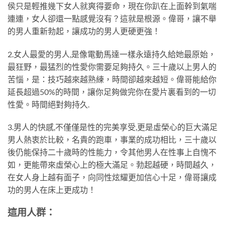
侯只是輕推幾下女人就爽得要命，現在你趴在上面幹到氣喘
連連，女人卻還一點感覺沒有？這就是根源。偉哥，讓不舉
的男人重新勃起，讓成功的男人更硬更強！
2.女人最愛的男人,是像電動馬達一樣永遠持久給她最原始，
最狂野，最猛烈的性愛你需要足夠持久。三十歲以上男人的
苦惱，是：技巧越來越熟練，時間卻越來越短。偉哥能給你
延長超過50%的時間，讓你足夠做完你在愛片裏看到的一切
性愛。時間絕對夠持久.
3.男人的快感,不僅僅是性的完美享受,更是虛榮心的巨大滿足
男人熱衷於比較，名貴的跑車，事業的成功相比，三十歲以
後仍能保持二十歲時的性能力，令其他男人在性事上自愧不
如，更能帶來虛榮心上的極大滿足。勃起越硬，時間越久，
在女人身上越有面子，向同性炫耀更加信心十足，偉哥讓成
功的男人在床上更成功！
這用人群：