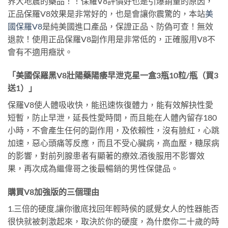
界大地震的藥品！！保羅V8評價好也是引爆銷量的原因，
正品保羅V8效果是非常好的，也是會讓你震驚的，本站
美
國保羅V8
是純美國進口產品，保證正品、防偽可查！無效
退款！使用正品保羅V8副作用是非常低的，正確服用V8不
會有不適用癥狀。
「美國保羅黑V8壯陽藥陽痿早泄克星一盒3瓶10粒/瓶（買3
送1）」
保羅V8使人體吸收快，能迅速恢復體力，能有效解抉性愛
短暫，防止早泄，延長性愛時間，而且能在人體內留存180
小時，不會產生任何的副作用，及依賴性，沒有臉紅，心跳
加速，惡心頭痛等反應，而且不受心臟病，高血壓，糖尿病
的影響，對前列腺患者有顯著的療效.酒後服用不影響效
果，再次成為繼偉哥之後最暢銷的男性保健品。
購買V8加強版的三個理由
1.三倍的硬度,讓你徹底找回年輕時侯的感覺女人的性器能否
很快就被刺激起來，取決於你的硬度，為什麽你二十歲的時