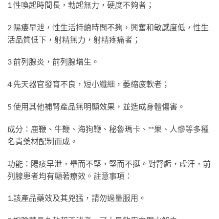
1 性喚起時間長，勃起無力，硬度不夠者；
2 陽痿早泄，性生活持續時間不夠，興奮和敏感度低，性生
活品質低下，射精無力，射精疼痛者；
3 前列腺炎，前列腺增生。
4 先天器官發育不良，短小纖細，萎縮疲軟者；
5 使用其他補腎產品無明顯效果，並造成身體傷害。
成分：鹿鞭、牛鞭、海狗鞭、秘魯瑪卡、**果、人慘等多種
名貴藥材配制而成。
功能：陽痿早泄，舉而不堅，堅而不挺。對腎虧，虛汗，前
列腺患者均有顯著療效。註意事項：
1.該產品藥效及其兇猛，請勿過量服用。