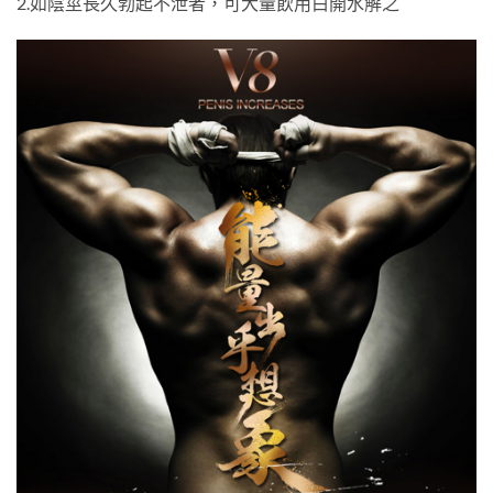
2.如陰莖長久勃起不泄者，可大量飲用白開水解之