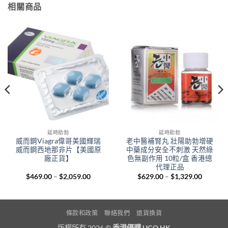
相關商品
延時助勃
延時助勃
威而鋼Viagra偉哥美國輝瑞
老中醫補腎丸 壯陽助勃增硬
威而鋼西地那非片【美國原
中藥成分安全不刺激 天然綠
廠正貨】
色無副作用 10粒/盒 香港總
代理正品
Price
Price
$
469.00
–
$
2,059.00
$
629.00
–
$
1,329.00
range:
range:
00
$469.00
$629.00
gh
through
through
.00
$2,059.00
$1,329.
條款和政策
聯絡我們
退貨換貨
版權所有 2026 ©
香港優購 UGO.HK