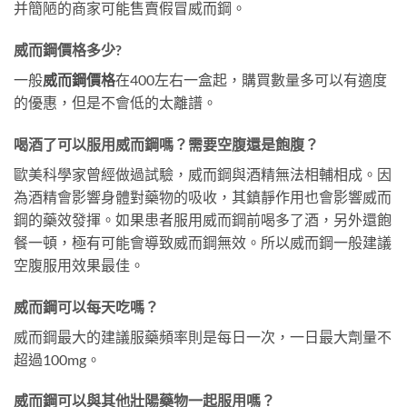
并簡陋的商家可能售賣假冒威而鋼。
威而鋼價格多少?
一般
威而鋼價格
在400左右一盒起，購買數量多可以有適度
的優惠，但是不會低的太離譜。
喝酒了可以服用威而鋼嗎？需要空腹還是飽腹？
歐美科學家曾經做過試驗，威而鋼與酒精無法相輔相成。因
為酒精會影響身體對藥物的吸收，其鎮靜作用也會影響威而
鋼的藥效發揮。如果患者服用威而鋼前喝多了酒，另外還飽
餐一頓，極有可能會導致威而鋼無效。所以威而鋼一般建議
空腹服用效果最佳。
威而鋼可以每天吃嗎？
威而鋼最大的建議服藥頻率則是每日一次，一日最大劑量不
超過100mg。
威而鋼可以與其他壯陽藥物一起服用嗎？