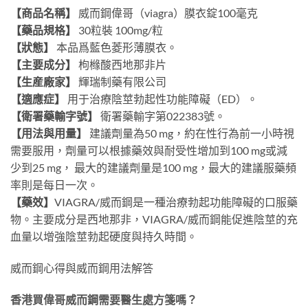
【商品名稱】
威而鋼偉哥（viagra）膜衣錠100毫克
【藥品規格】
30粒裝 100mg/粒
【狀態】
本品爲藍色菱形薄膜衣。
【主要成分】
枸橼酸西地那非片
【生産廠家】
輝瑞制藥有限公司
【適應症】
用于治療陰莖勃起性功能障礙（ED）。
【衛署藥輸字號】
衛署藥輸字第022383號。
【用法與用量】
建議劑量為50 mg，約在性行為前一小時視
需要服用，劑量可以根據藥效與耐受性增加到100 mg或減
少到25 mg， 最大的建議劑量是100 mg，最大的建議服藥頻
率則是每日一次。
【藥效】
VIAGRA/威而鋼是一種治療勃起功能障礙的口服藥
物。主要成分是西地那非，VIAGRA/威而鋼能促進陰莖的充
血量以增強陰莖勃起硬度與持久時間。
威而鋼心得與威而鋼用法解答
香港買偉哥威而鋼需要醫生處方箋嗎？