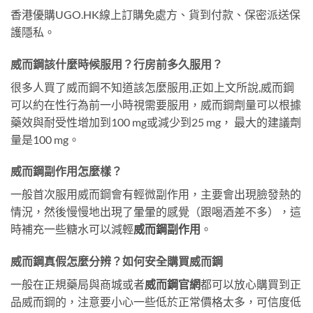
香港優購UGO.HK線上訂購免處方、貨到付款、保密派送保
護隱私。
威而鋼該什麼時候服用？行房前多久服用？
很多人買了威而鋼不知道該怎麼服用,正如上文所說,威而鋼
可以約在性行為前一小時視需要服用，威而鋼劑量可以根據
藥效與耐受性增加到100 mg或減少到25 mg， 最大的建議劑
量是100 mg。
威而鋼副作用怎麼樣？
一般首次服用威而鋼會有輕微副作用，主要會出現臉發熱的
情況，然後慢慢地出現了暈暈的感覺（跟喝酒差不多），這
時補充一些糖水可以減輕
威而鋼副作用
。
威而鋼真假怎麼分辨？如何安全購買威而鋼
一般在正規藥局與商城或者
威而鋼官網
都可以放心購買到正
品威而鋼的，注意要小心一些低於正常價格太多，可信度低