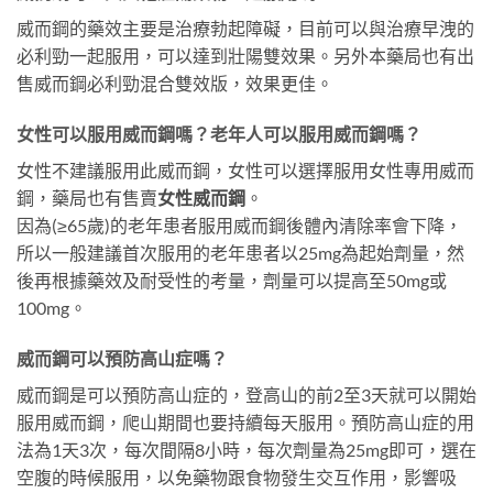
威而鋼的藥效主要是治療勃起障礙，目前可以與治療早洩的
必利勁一起服用，可以達到壯陽雙效果。另外本藥局也有出
售威而鋼必利勁混合雙效版，效果更佳。
女性可以服用威而鋼嗎？老年人可以服用威而鋼嗎？
女性不建議服用此威而鋼，女性可以選擇服用女性專用威而
鋼，藥局也有售賣
女性威而鋼
。
因為(≥65歲)的老年患者服用威而鋼後體內清除率會下降，
所以一般建議首次服用的老年患者以25mg為起始劑量，然
後再根據藥效及耐受性的考量，劑量可以提高至50mg或
100mg。
威而鋼可以預防高山症嗎？
威而鋼是可以預防高山症的，登高山的前2至3天就可以開始
服用威而鋼，爬山期間也要持續每天服用。預防高山症的用
法為1天3次，每次間隔8小時，每次劑量為25mg即可，選在
空腹的時候服用，以免藥物跟食物發生交互作用，影響吸