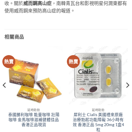
收。關於
威而鋼高山症
，南韓青瓦台和影視明星何潤東都有
使用威而鋼來預防高山症的報道。
相關商品
熱賣
熱賣
延時助勃
延時助勃
泰國勝利咖啡 能量咖啡 壯陽
犀利士 Cialis 美國禮來原廠
咖啡 金馬咖啡滋補健體佳品
治療勃起功能障礙 36小時有
香港正品現貨
效 香港正品 5mg 20mg 1盒4
粒