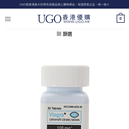
Skip
UGO是香港最大的男性保健品網上購物網站、保證原裝正品，假一賠十
to
content
0
篩選