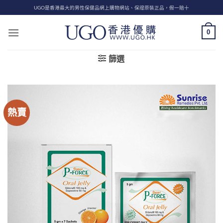
Skip
UGO是香港最大的男性保健品網上購物網站、保證原裝正品，假一賠十
to
content
0
篩選
熱賣