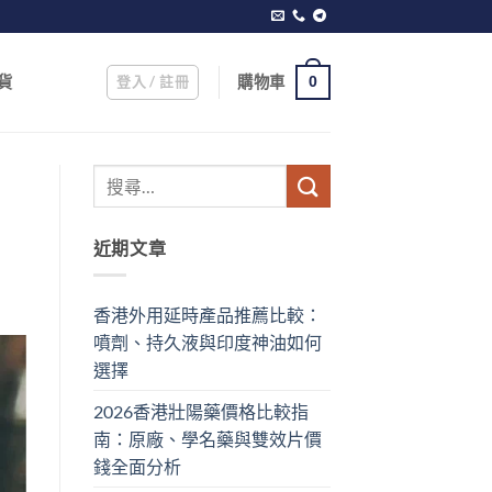
登入 / 註冊
購物車
貨
0
近期文章
香港外用延時產品推薦比較：
噴劑、持久液與印度神油如何
選擇
2026香港壯陽藥價格比較指
南：原廠、學名藥與雙效片價
錢全面分析