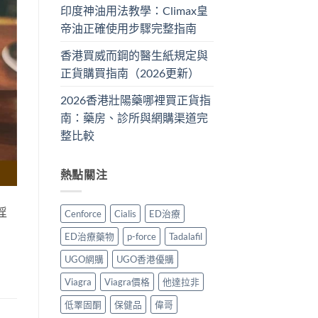
印度神油用法教學：Climax皇
帝油正確使用步驟完整指南
香港買威而鋼的醫生紙規定與
正貨購買指南（2026更新）
2026香港壯陽藥哪裡買正貨指
南：藥房、診所與網購渠道完
整比較
熱點關注
淫
Cenforce
Cialis
ED治療
ED治療藥物
p-force
Tadalafil
UGO網購
UGO香港優購
Viagra
Viagra價格
他達拉非
低睪固酮
保健品
偉哥