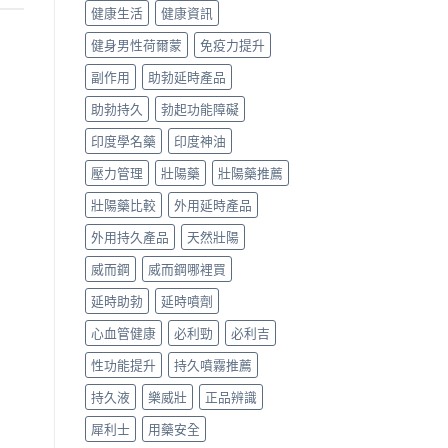
健康生活
健康資訊
健身男性荷爾蒙
免疫力提升
副作用
助勃延時產品
助勃持久
勃起功能障礙
印度學名藥
印度神油
壓力管理
壯陽藥
壯陽藥推薦
壯陽藥比較
外用延時產品
外用持久產品
天然壯陽
威而鋼
威而鋼哪裡買
延時助勃
延時噴劑
心血管健康
必利勁
必利吉
性功能提升
持久噴霧推薦
持久液
樂威壯
正品辨識
犀利士
用藥安全