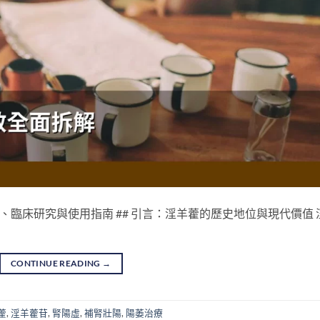
、臨床研究與使用指南 ## 引言：淫羊藿的歷史地位與現代價值 
CONTINUE READING
→
藿
,
淫羊藿苷
,
腎陽虛
,
補腎壯陽
,
陽萎治療