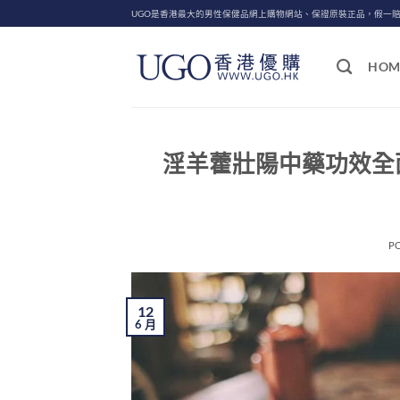
Skip
UGO是香港最大的男性保健品網上購物網站、保證原裝正品，假一
to
content
HOM
淫羊藿壯陽中藥功效全
P
12
6 月