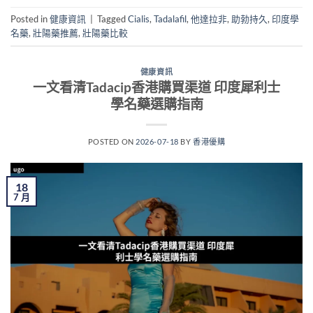
Posted in
健康資訊
|
Tagged
Cialis
,
Tadalafil
,
他達拉非
,
助勃持久
,
印度學
名藥
,
壯陽藥推薦
,
壯陽藥比較
健康資訊
一文看清Tadacip香港購買渠道 印度犀利士
學名藥選購指南
POSTED ON
2026-07-18
BY
香港優購
18
7 月