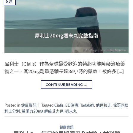
6 月
犀利士（Cialis）作為全球最受歡迎的勃起功能障礙治療藥
物之一，其20mg劑量憑藉長達36小時的藥效，被許多 […]
CONTINUE READING
→
Posted in
健康資訊
|
Tagged
Cialis
,
ED治療
,
Tadalafil
,
他達拉非
,
偉哥同犀
利士分別
,
希愛力20mg 超級艾力達
,
週末丸
健康資訊