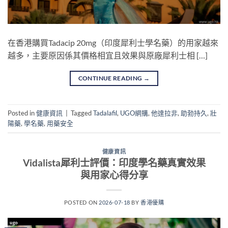
在香港購買Tadacip 20mg（印度犀利士學名藥）的用家越來
越多，主要原因係其價格相宜且效果與原廠犀利士相 […]
CONTINUE READING
→
Posted in
健康資訊
|
Tagged
Tadalafil
,
UGO網購
,
他達拉非
,
助勃持久
,
壯
陽藥
,
學名藥
,
用藥安全
健康資訊
Vidalista犀利士評價：印度學名藥真實效果
與用家心得分享
POSTED ON
2026-07-18
BY
香港優購