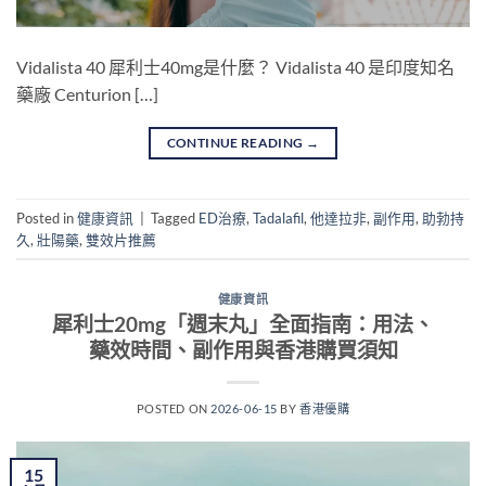
Vidalista 40 犀利士40mg是什麼？ Vidalista 40 是印度知名
藥廠 Centurion […]
CONTINUE READING
→
Posted in
健康資訊
|
Tagged
ED治療
,
Tadalafil
,
他達拉非
,
副作用
,
助勃持
久
,
壯陽藥
,
雙效片推薦
健康資訊
犀利士20mg「週末丸」全面指南：用法、
藥效時間、副作用與香港購買須知
POSTED ON
2026-06-15
BY
香港優購
15