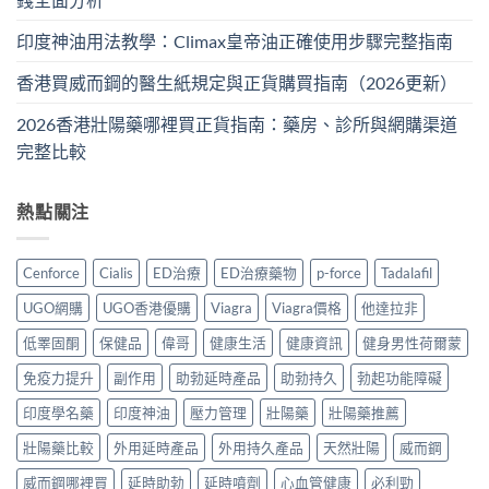
印度神油用法教學：Climax皇帝油正確使用步驟完整指南
香港買威而鋼的醫生紙規定與正貨購買指南（2026更新）
2026香港壯陽藥哪裡買正貨指南：藥房、診所與網購渠道
完整比較
熱點關注
Cenforce
Cialis
ED治療
ED治療藥物
p-force
Tadalafil
UGO網購
UGO香港優購
Viagra
Viagra價格
他達拉非
低睪固酮
保健品
偉哥
健康生活
健康資訊
健身男性荷爾蒙
免疫力提升
副作用
助勃延時產品
助勃持久
勃起功能障礙
印度學名藥
印度神油
壓力管理
壯陽藥
壯陽藥推薦
壯陽藥比較
外用延時產品
外用持久產品
天然壯陽
威而鋼
威而鋼哪裡買
延時助勃
延時噴劑
心血管健康
必利勁