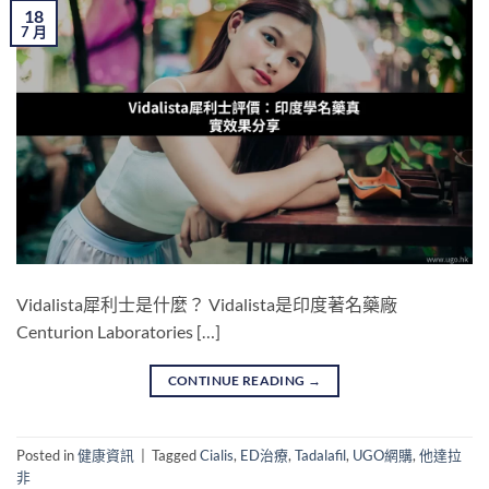
18
7 月
Vidalista犀利士是什麼？ Vidalista是印度著名藥廠
Centurion Laboratories […]
CONTINUE READING
→
Posted in
健康資訊
|
Tagged
Cialis
,
ED治療
,
Tadalafil
,
UGO網購
,
他達拉
非