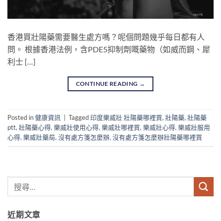
香港買壯陽藥需要醫生處方嗎？呢個問題幾乎每日都有人
問。 根據香港法例，含PDE5抑制劑嘅藥物（如威而鋼、犀
利士 […]
CONTINUE READING
→
Posted in
健康資訊
|
Tagged
印度樂威壯 壯陽藥哪裡買
,
壯陽藥
,
壯陽藥
ptt
,
壯陽藥心得
,
樂威壯使用心得
,
樂威壯哪裡買
,
樂威壯心得
,
樂威壯服用
心得
,
樂威壯藥局
,
沒有處方箋怎麼辦
,
沒有處方箋怎麼辦壯陽藥哪裡買
近期文章