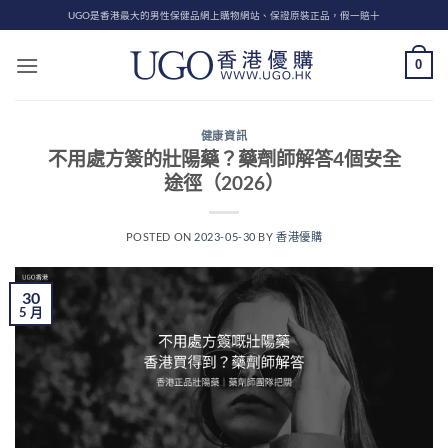
Skip
UGO是香港最大的男性保健品網上購物網站、保證原裝正品，假一賠十
to
content
0
健康資訊
不用處方簽的壯陽藥？藥劑師解答4個安全
途徑（2026）
POSTED ON
2023-05-30
BY
香港優購
30
5 月