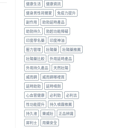
健康生活
健康資訊
健身男性荷爾蒙
免疫力提升
副作用
助勃延時產品
助勃持久
勃起功能障礙
印度學名藥
印度神油
壓力管理
壯陽藥
壯陽藥推薦
壯陽藥比較
外用延時產品
外用持久產品
天然壯陽
威而鋼
威而鋼哪裡買
延時助勃
延時噴劑
心血管健康
必利勁
必利吉
性功能提升
持久噴霧推薦
持久液
樂威壯
正品辨識
犀利士
用藥安全