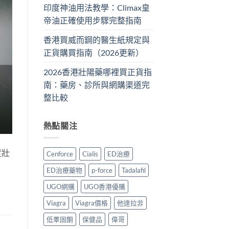
印度神油用法教學：Climax皇
帝油正確使用步驟完整指南
香港買威而鋼的醫生紙規定與
正貨購買指南（2026更新）
2026香港壯陽藥哪裡買正貨指
南：藥房、診所與網購渠道完
整比較
熱點關注
度壯
Cenforce
Cialis
ED治療
ED治療藥物
p-force
Tadalafil
UGO網購
UGO香港優購
Viagra
Viagra價格
他達拉非
低睪固酮
保健品
偉哥