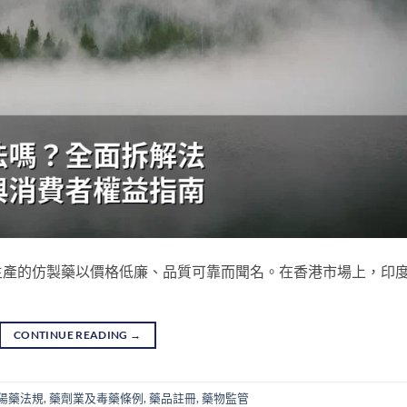
生產的仿製藥以價格低廉、品質可靠而聞名。在香港市場上，印
CONTINUE READING
→
陽藥法規
,
藥劑業及毒藥條例
,
藥品註冊
,
藥物監管