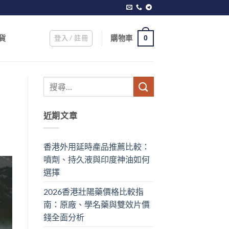
登入 / 註冊
購物車
貨
0
近期文章
香港外用延時產品推薦比較：
噴劑、持久液與印度神油如何
選擇
2026香港壯陽藥價格比較指
南：原廠、學名藥與雙效片價
錢全面分析