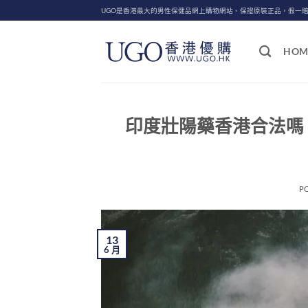
Skip
UGO是香港最大的男性保健品網上購物網站、保證原裝正品，假一
to
content
HOM
印度壯陽藥香港合法嗎
P
13
6 月