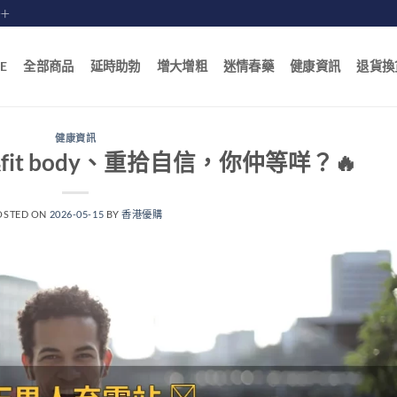
賠十
E
全部商品
延時助勃
增大增粗
迷情春藥
健康資訊
退貨換
健康資訊
it body、重拾自信，你仲等咩？🔥
OSTED ON
2026-05-15
BY
香港優購