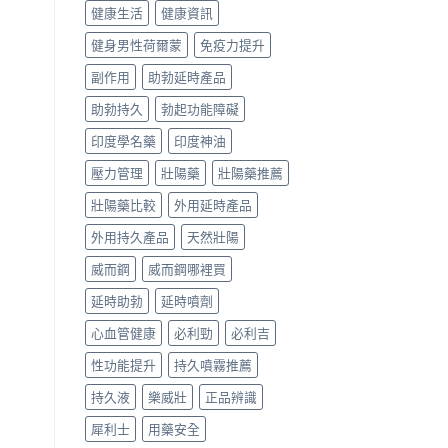
健康生活
健康資訊
健身男性荷爾蒙
免疫力提升
副作用
助勃延時產品
助勃持久
勃起功能障礙
印度學名藥
印度神油
壓力管理
壯陽藥
壯陽藥推薦
壯陽藥比較
外用延時產品
外用持久產品
天然壯陽
威而鋼
威而鋼哪裡買
延時助勃
延時噴劑
心血管健康
必利勁
必利吉
性功能提升
持久噴霧推薦
持久液
樂威壯
正品辨識
犀利士
用藥安全