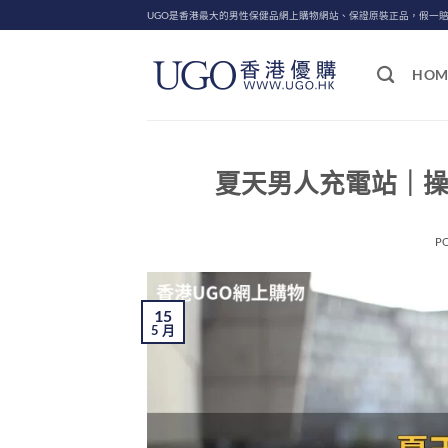
Skip
UGO是香港最大的男性保健品網上購物網站、保證原裝正品，假一
to
content
HOM
夏天男人充電站｜操f
P
15
5 月