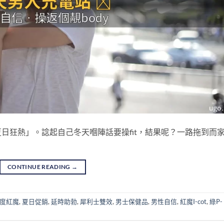
日狂熱」。諗起自己冬天嗰陣話要操fit，結果呢？一路拖到而
CONTINUE READING
→
度紅魔
,
夏日促銷
,
延時助勃
,
犀利士雙效
,
男士保健品
,
男性自信
,
紅魔I-cot
,
綠P-