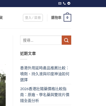
登入 / 註冊
購物車
貨
0
近期文章
香港外用延時產品推薦比較：
噴劑、持久液與印度神油如何
選擇
2026香港壯陽藥價格比較指
南：原廠、學名藥與雙效片價
錢全面分析