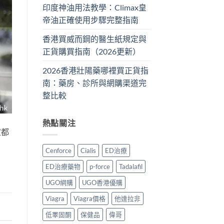
印度神油用法教學：Climax皇
帝油正確使用步驟完整指南
香港買威而鋼的醫生紙規定與
正貨購買指南（2026更新）
2026香港壯陽藥哪裡買正貨指
南：藥房、診所與網購渠道完
整比較
熱點關注
家都
Cenforce
Cialis
ED治療
ED治療藥物
p-force
Tadalafil
UGO網購
UGO香港優購
Viagra
Viagra價格
他達拉非
低睪固酮
保健品
偉哥