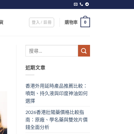
登入 / 註冊
購物車
貨
0
近期文章
香港外用延時產品推薦比較：
噴劑、持久液與印度神油如何
選擇
2026香港壯陽藥價格比較指
南：原廠、學名藥與雙效片價
錢全面分析