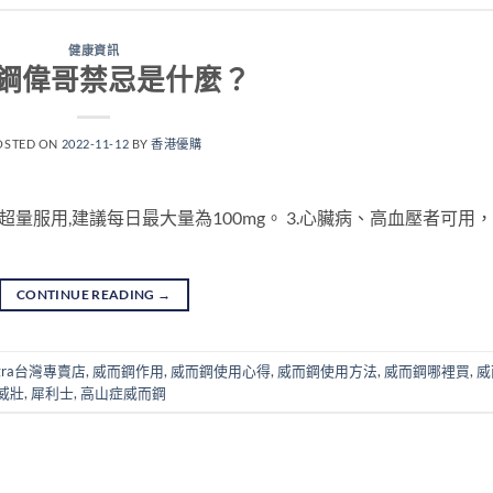
健康資訊
鋼偉哥禁忌是什麼？
OSTED ON
2022-11-12
BY
香港優購
超量服用,建議每日最大量為100mg。 3.心臟病、高血壓者可用，
CONTINUE READING
→
gra台灣專賣店
,
威而鋼作用
,
威而鋼使用心得
,
威而鋼使用方法
,
威而鋼哪裡買
,
威
威壯
,
犀利士
,
高山症威而鋼