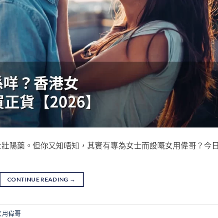
士壯陽藥。但你又知唔知，其實有專為女士而設嘅女用偉哥？今
CONTINUE READING
→
女用偉哥