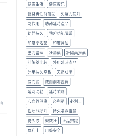
健康生活
健康資訊
健身男性荷爾蒙
免疫力提升
副作用
助勃延時產品
助勃持久
勃起功能障礙
印度學名藥
印度神油
壓力管理
壯陽藥
壯陽藥推薦
壯陽藥比較
外用延時產品
外用持久產品
天然壯陽
威而鋼
威而鋼哪裡買
延時助勃
延時噴劑
心血管健康
必利勁
必利吉
而
性功能提升
持久噴霧推薦
持久液
樂威壯
正品辨識
犀利士
用藥安全