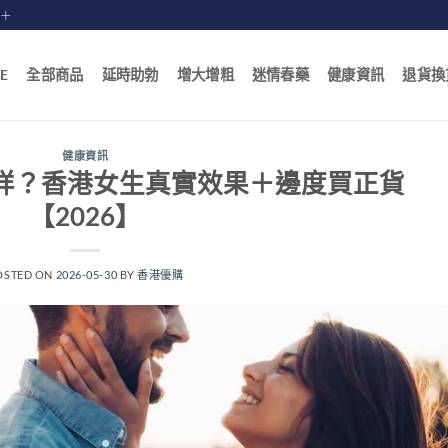
賠十
E
全部商品
延時助勃
增大增粗
迷情春藥
健康資訊
退貨換
健康資訊
哥係咩？香港女生真實效果＋邊度買正貨
【2026】
OSTED ON
2026-05-30
BY
香港優購