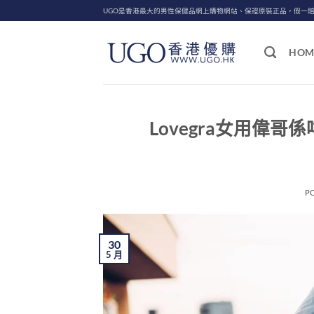
Skip
UGO是香港最大的男性保健品網上購物網站、保證原裝正品，假一
to
content
HOM
Lovegra女用偉
P
30
5 月