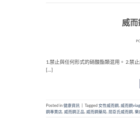
威而
P
1.禁止與任何形式的硝酸酯類混用。 2.禁止
[…]
Posted in
健康資訊
|
Tagged
女性威而鋼
,
威而鋼via
鋼專賣店
,
威而鋼正品
,
威而鋼藥局
,
屈臣氏威而鋼
,
樂