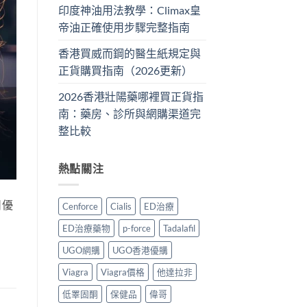
印度神油用法教學：Climax皇
帝油正確使用步驟完整指南
香港買威而鋼的醫生紙規定與
正貨購買指南（2026更新）
2026香港壯陽藥哪裡買正貨指
南：藥房、診所與網購渠道完
整比較
熱點關注
日優
Cenforce
Cialis
ED治療
ED治療藥物
p-force
Tadalafil
UGO網購
UGO香港優購
Viagra
Viagra價格
他達拉非
低睪固酮
保健品
偉哥