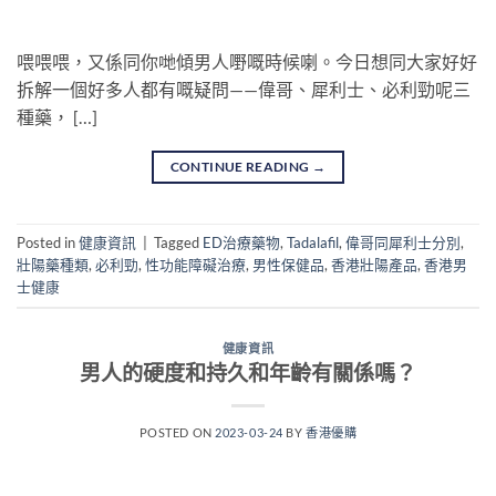
喂喂喂，又係同你哋傾男人嘢嘅時候喇。今日想同大家好好
拆解一個好多人都有嘅疑問——偉哥、犀利士、必利勁呢三
種藥， […]
CONTINUE READING
→
Posted in
健康資訊
|
Tagged
ED治療藥物
,
Tadalafil
,
偉哥同犀利士分別
,
壯陽藥種類
,
必利勁
,
性功能障礙治療
,
男性保健品
,
香港壯陽產品
,
香港男
士健康
健康資訊
男人的硬度和持久和年齡有關係嗎？
POSTED ON
2023-03-24
BY
香港優購