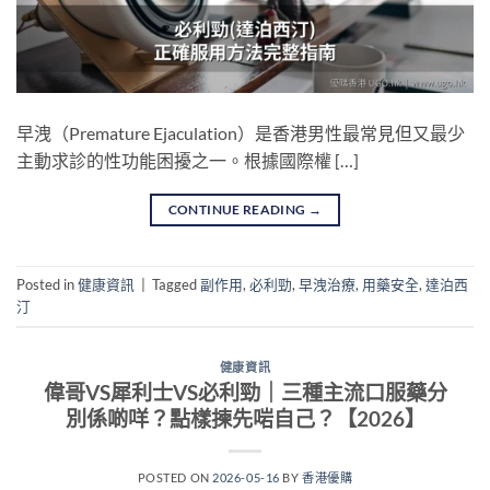
早洩（Premature Ejaculation）是香港男性最常見但又最少
主動求診的性功能困擾之一。根據國際權 […]
CONTINUE READING
→
Posted in
健康資訊
|
Tagged
副作用
,
必利勁
,
早洩治療
,
用藥安全
,
達泊西
汀
健康資訊
偉哥VS犀利士VS必利勁｜三種主流口服藥分
別係啲咩？點樣揀先啱自己？【2026】
POSTED ON
2026-05-16
BY
香港優購