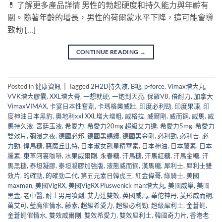
💊 了解更多產品詳情 男性的勃起硬度和持久能力與年齡有
關。隨著年齡的增長，男性的荷爾蒙水平下降，這可能會導
致勃 […]
CONTINUE READING
→
Posted in
健康資訊
|
Tagged
2H2D持久液
,
B糖
,
p-force
,
Vimax增大丸
,
VVK增大膠囊
,
XXL增大膏
,
一想就硬
,
一炮到天亮
,
保羅V8
,
倍耐力
,
加拿大
VimaxVIMAX
,
卡宴日本性奮劑
,
卡瑪格樂威壯
,
印度必利勁
,
印度果凍
,
印
度神油日本黑豹
,
奧地利xxl XXL增大增粗
,
威格拉
,
威爾剛
,
威而鋼
,
威馬
,
威
馬持久液
,
宮廷玉液
,
希愛力
,
希愛力20mg 超級艾力達
,
希愛力5mg
,
希愛力
雙效片
,
彌漫之夜
,
德國必邦
,
德國黑螞蟻
,
德國黑金剛
,
必利勁
,
必利吉
,
必
力勁
,
悍馬糖
,
惡魔丘比特
,
日本淑女剋星精華素
,
日本神油
,
日本藤素
,
日本
騰素
,
東革阿裏咖啡
,
水果威爾剛
,
永春糖
,
汗馬糖
,
汗馬紅糖
,
汗馬金糖
,
汗
馬黑糖
,
泰坦凝膠
,
泰坦凝膠加強版
,
液態威而鋼
,
漢馬糖
,
犀利士
,
犀利士雙
效片
,
的確勁
,
的確勁二代
,
第五元素日韓虎王
,
紅金偉哥
,
綠騎士
,
美國
maxman
,
美國VigRX
,
美國VigRX Pluswenick man增大丸
,
美國威樂
,
美國
黑金
,
老中醫
,
耐士男用噴劑
,
艾力達雙效
,
英國威馬
,
華佗神丹
,
菱形威而鋼
,
萬艾可
,
藍魔催情水
,
藤素
,
超級希愛力
,
超級必利勁
,
超級犀利士
,
金蒼蠅
,
金蒼蠅催情水
,
雙效威爾剛
,
雙效希愛力
,
雙效犀利士
,
韓國奇力片
,
香港老