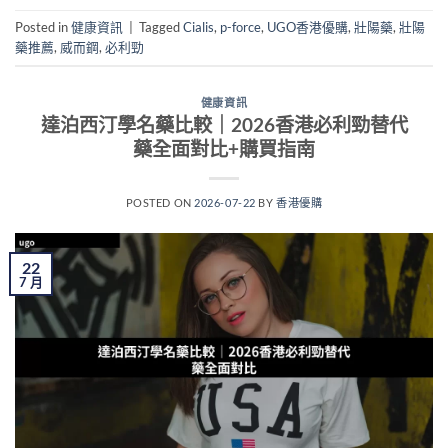
Posted in
健康資訊
|
Tagged
Cialis
,
p-force
,
UGO香港優購
,
壯陽藥
,
壯陽
藥推薦
,
威而鋼
,
必利勁
健康資訊
達泊西汀學名藥比較｜2026香港必利勁替代
藥全面對比+購買指南
POSTED ON
2026-07-22
BY
香港優購
22
7 月