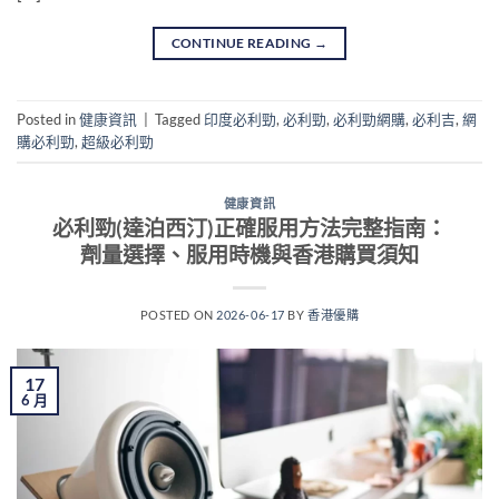
CONTINUE READING
→
Posted in
健康資訊
|
Tagged
印度必利勁
,
必利勁
,
必利勁網購
,
必利吉
,
網
購必利勁
,
超級必利勁
健康資訊
必利勁(達泊西汀)正確服用方法完整指南：
劑量選擇、服用時機與香港購買須知
POSTED ON
2026-06-17
BY
香港優購
17
6 月