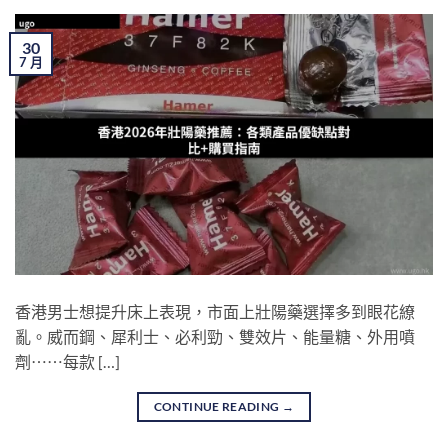
30
7 月
香港男士想提升床上表現，市面上壯陽藥選擇多到眼花繚
亂。威而鋼、犀利士、必利勁、雙效片、能量糖、外用噴
劑⋯⋯每款 […]
CONTINUE READING
→