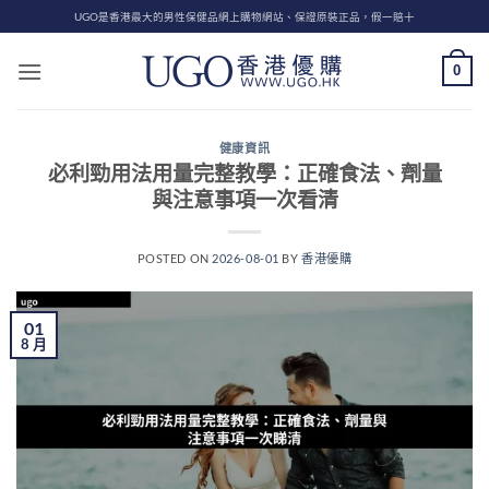
Skip
UGO是香港最大的男性保健品網上購物網站、保證原裝正品，假一賠十
to
content
0
健康資訊
必利勁用法用量完整教學：正確食法、劑量
與注意事項一次看清
POSTED ON
2026-08-01
BY
香港優購
01
8 月