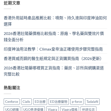
近期文章
香港外用延時產品推薦比較：噴劑、持久液與印度神油如何
選擇
2026香港壯陽藥價格比較指南：原廠、學名藥與雙效片價
錢全面分析
印度神油用法教學：Climax皇帝油正確使用步驟完整指南
香港買威而鋼的醫生紙規定與正貨購買指南（2026更新）
2026香港壯陽藥哪裡買正貨指南：藥房、診所與網購渠道
完整比較
熱點關注
Cenforce
Cialis
ED治療
ED治療藥物
p-force
Tadalafil
UGO網購
UGO香港優購
Viagra
Viagra價格
他達拉非