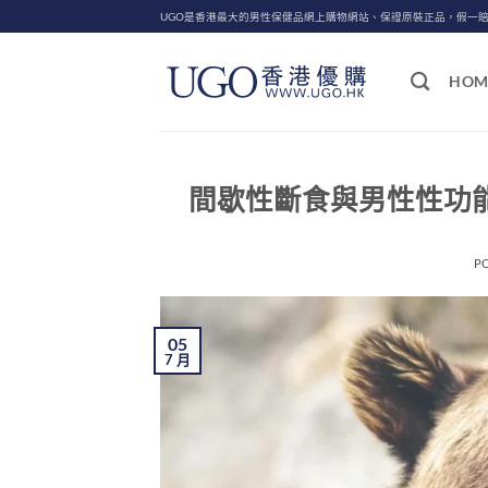
Skip
UGO是香港最大的男性保健品網上購物網站、保證原裝正品，假一
to
content
HOM
間歇性斷食與男性性功能
P
05
7 月