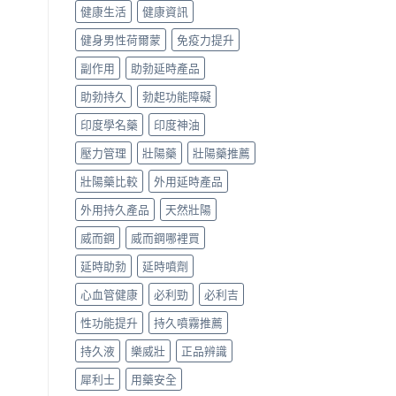
健康生活
健康資訊
健身男性荷爾蒙
免疫力提升
副作用
助勃延時產品
助勃持久
勃起功能障礙
印度學名藥
印度神油
壓力管理
壯陽藥
壯陽藥推薦
壯陽藥比較
外用延時產品
外用持久產品
天然壯陽
威而鋼
威而鋼哪裡買
延時助勃
延時噴劑
心血管健康
必利勁
必利吉
性功能提升
持久噴霧推薦
持久液
樂威壯
正品辨識
犀利士
用藥安全