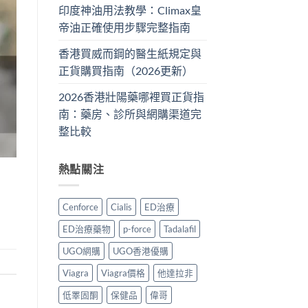
印度神油用法教學：Climax皇
帝油正確使用步驟完整指南
香港買威而鋼的醫生紙規定與
正貨購買指南（2026更新）
2026香港壯陽藥哪裡買正貨指
南：藥房、診所與網購渠道完
整比較
熱點關注
Cenforce
Cialis
ED治療
ED治療藥物
p-force
Tadalafil
UGO網購
UGO香港優購
Viagra
Viagra價格
他達拉非
低睪固酮
保健品
偉哥