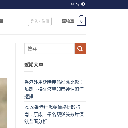
登入 / 註冊
購物車
貨
0
近期文章
香港外用延時產品推薦比較：
噴劑、持久液與印度神油如何
選擇
2026香港壯陽藥價格比較指
南：原廠、學名藥與雙效片價
錢全面分析