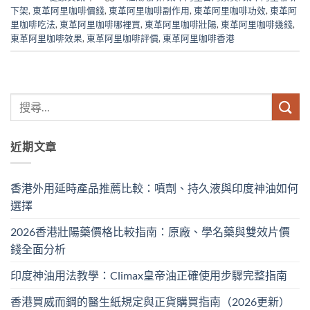
下架
,
東革阿里咖啡價錢
,
東革阿里咖啡副作用
,
東革阿里咖啡功效
,
東革阿
里咖啡吃法
,
東革阿里咖啡哪裡買
,
東革阿里咖啡壯陽
,
東革阿里咖啡幾錢
,
東革阿里咖啡效果
,
東革阿里咖啡評價
,
東革阿里咖啡香港
近期文章
香港外用延時產品推薦比較：噴劑、持久液與印度神油如何
選擇
2026香港壯陽藥價格比較指南：原廠、學名藥與雙效片價
錢全面分析
印度神油用法教學：Climax皇帝油正確使用步驟完整指南
香港買威而鋼的醫生紙規定與正貨購買指南（2026更新）