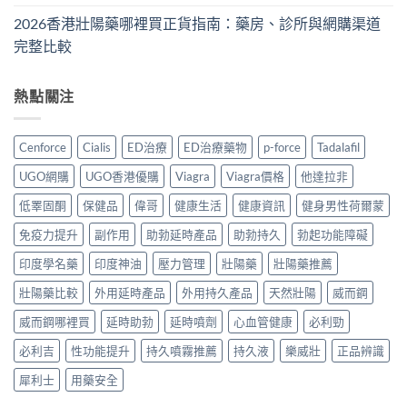
2026香港壯陽藥哪裡買正貨指南：藥房、診所與網購渠道
完整比較
熱點關注
Cenforce
Cialis
ED治療
ED治療藥物
p-force
Tadalafil
UGO網購
UGO香港優購
Viagra
Viagra價格
他達拉非
低睪固酮
保健品
偉哥
健康生活
健康資訊
健身男性荷爾蒙
免疫力提升
副作用
助勃延時產品
助勃持久
勃起功能障礙
印度學名藥
印度神油
壓力管理
壯陽藥
壯陽藥推薦
壯陽藥比較
外用延時產品
外用持久產品
天然壯陽
威而鋼
威而鋼哪裡買
延時助勃
延時噴劑
心血管健康
必利勁
必利吉
性功能提升
持久噴霧推薦
持久液
樂威壯
正品辨識
犀利士
用藥安全