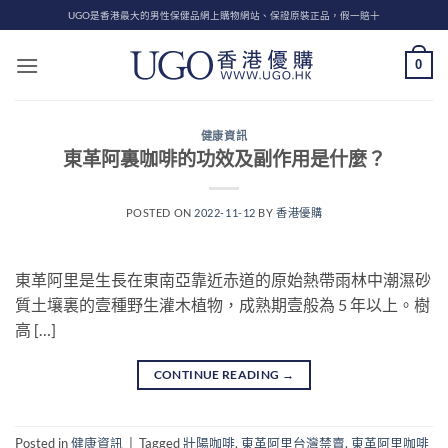
Skip
UGO是香港最大的男性保健品網上購物網站、保證原裝正品，假一賠十
to
content
0
健康資訊
東革阿裏咖啡的功效及副作用是什麼？
POSTED ON
2022-11-12
BY
香港優購
東革阿里是生長在東南亞靠近赤道的原始熱帶雨林中潮濕砂
質土壤裏的壹種野生灌木植物，成熟期壹般為 5 年以上。樹
高 […]
CONTINUE READING
→
Posted in
健康資訊
|
Tagged
壯陽咖啡
,
東革阿里台灣禁賣
,
東革阿里咖啡