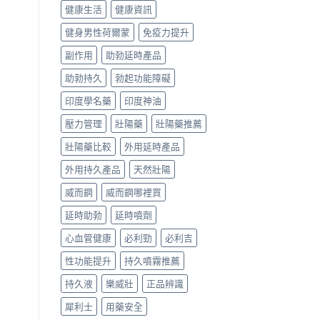
健康生活
健康資訊
健身男性荷爾蒙
免疫力提升
副作用
助勃延時產品
助勃持久
勃起功能障礙
印度學名藥
印度神油
壓力管理
壯陽藥
壯陽藥推薦
壯陽藥比較
外用延時產品
外用持久產品
天然壯陽
威而鋼
威而鋼哪裡買
延時助勃
延時噴劑
心血管健康
必利勁
必利吉
性功能提升
持久噴霧推薦
持久液
樂威壯
正品辨識
犀利士
用藥安全