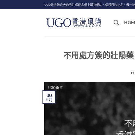
Skip
UGO是香港最大的男性保健品網上購物網站、保證原裝正品，假一
to
content
HOM
不用處方簽的壯陽藥
P
30
5 月