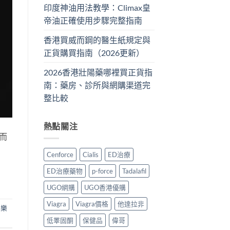
印度神油用法教學：Climax皇
帝油正確使用步驟完整指南
香港買威而鋼的醫生紙規定與
正貨購買指南（2026更新）
2026香港壯陽藥哪裡買正貨指
南：藥房、診所與網購渠道完
整比較
熱點關注
而
Cenforce
Cialis
ED治療
ED治療藥物
p-force
Tadalafil
UGO網購
UGO香港優購
Viagra
Viagra價格
他達拉非
,
樂
低睪固酮
保健品
偉哥