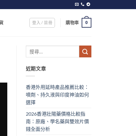
登入 / 註冊
購物車
貨
0
近期文章
香港外用延時產品推薦比較：
噴劑、持久液與印度神油如何
選擇
2026香港壯陽藥價格比較指
南：原廠、學名藥與雙效片價
錢全面分析