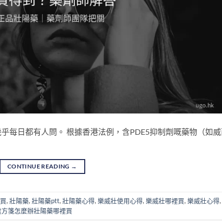
乎每日都有人問。 根據香港法例，含PDE5抑制劑嘅藥物（如威
CONTINUE READING
→
裡買
,
壯陽藥
,
壯陽藥ptt
,
壯陽藥心得
,
樂威壯使用心得
,
樂威壯哪裡買
,
樂威壯心得
處方箋怎麼辦壯陽藥哪裡買