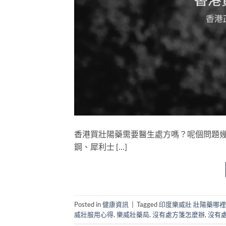
香港買壯陽藥需要醫生處方嗎？呢個問題幾
鋼、犀利士 […]
Posted in
健康資訊
|
Tagged
印度樂威壯 壯陽藥哪
威壯服用心得
,
樂威壯藥局
,
沒有處方箋怎麼辦
,
沒有