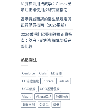
印度神油用法教學：Climax皇
帝油正確使用步驟完整指南
香港買威而鋼的醫生紙規定與
正貨購買指南（2026更新）
2026香港壯陽藥哪裡買正貨指
南：藥房、診所與網購渠道完
整比較
熱點關注
Cenforce
Cialis
ED治療
ED治療藥物
p-force
Tadalafil
UGO網購
UGO香港優購
Viagra
Viagra價格
他達拉非
低睪固酮
保健品
偉哥