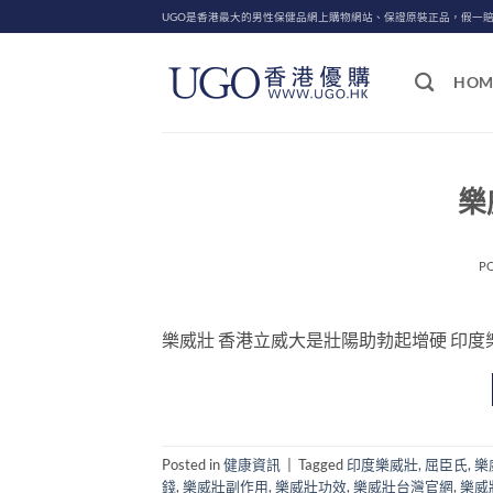
Skip
UGO是香港最大的男性保健品網上購物網站、保證原裝正品，假一
to
content
HOM
樂
P
樂威壯 香港立威大是壯陽助勃起增硬 印度樂威壯學
Posted in
健康資訊
|
Tagged
印度樂威壯
,
屈臣氏
,
樂
錢
,
樂威壯副作用
,
樂威壯功效
,
樂威壯台灣官網
,
樂威