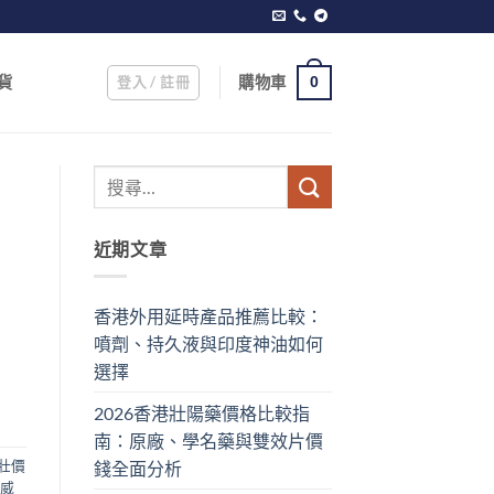
登入 / 註冊
購物車
貨
0
近期文章
香港外用延時產品推薦比較：
噴劑、持久液與印度神油如何
選擇
2026香港壯陽藥價格比較指
南：原廠、學名藥與雙效片價
壯價
錢全面分析
威