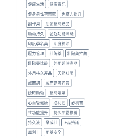
健康生活
健康資訊
健身男性荷爾蒙
免疫力提升
副作用
助勃延時產品
助勃持久
勃起功能障礙
印度學名藥
印度神油
壓力管理
壯陽藥
壯陽藥推薦
壯陽藥比較
外用延時產品
外用持久產品
天然壯陽
威而鋼
威而鋼哪裡買
延時助勃
延時噴劑
心血管健康
必利勁
必利吉
性功能提升
持久噴霧推薦
持久液
樂威壯
正品辨識
犀利士
用藥安全