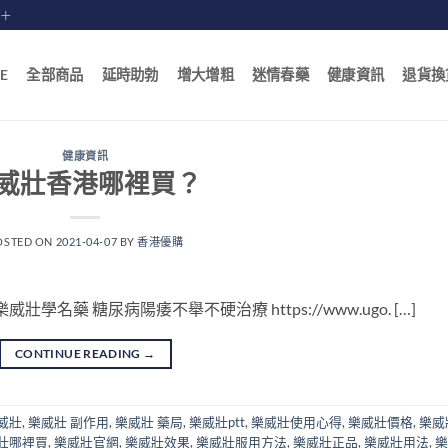
賠十
E
全部商品
延時助勃
增大增粗
迷情春藥
健康資訊
退貨換
健康資訊
威壯香港哪裡買？
OSTED ON
2021-04-07
BY
香港優購
名藥 糖尿病陽痿不舉不硬治療 https://www.ugo. […]
CONTINUE READING
→
威壯
,
樂威壯 副作用
,
樂威壯 藥局
,
樂威壯ptt
,
樂威壯使用心得
,
樂威壯價格
,
樂威
壯哪裡買
,
樂威壯官網
,
樂威壯效果
,
樂威壯服用方法
,
樂威壯正品
,
樂威壯用法
,
樂