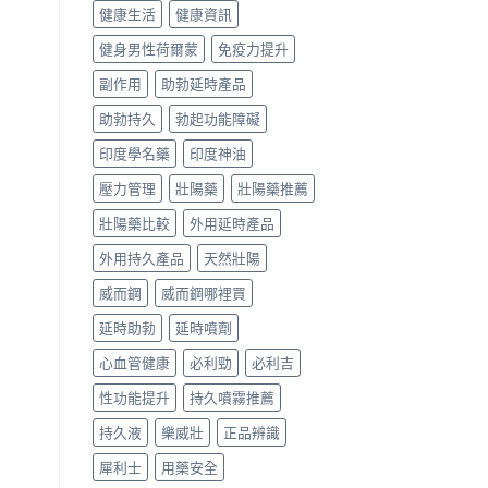
健康生活
健康資訊
健身男性荷爾蒙
免疫力提升
副作用
助勃延時產品
助勃持久
勃起功能障礙
印度學名藥
印度神油
壓力管理
壯陽藥
壯陽藥推薦
壯陽藥比較
外用延時產品
外用持久產品
天然壯陽
威而鋼
威而鋼哪裡買
延時助勃
延時噴劑
心血管健康
必利勁
必利吉
性功能提升
持久噴霧推薦
持久液
樂威壯
正品辨識
犀利士
用藥安全