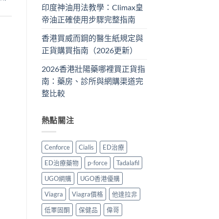
印度神油用法教學：Climax皇
帝油正確使用步驟完整指南
香港買威而鋼的醫生紙規定與
正貨購買指南（2026更新）
2026香港壯陽藥哪裡買正貨指
南：藥房、診所與網購渠道完
整比較
熱點關注
Cenforce
Cialis
ED治療
ED治療藥物
p-force
Tadalafil
UGO網購
UGO香港優購
Viagra
Viagra價格
他達拉非
低睪固酮
保健品
偉哥