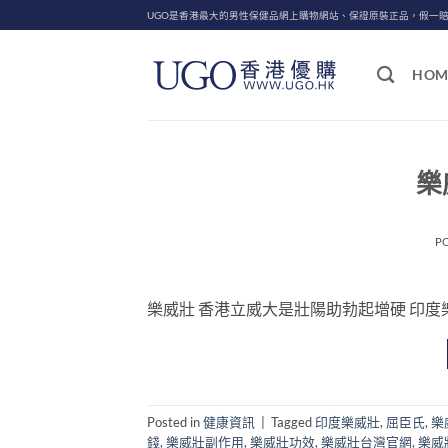
Skip
UGO是香港最大的男性保健品網上購物網站、保證原裝正品，假一
to
content
HOM
樂
P
樂威壯 香港立威大是壯陽助勃起增硬 印度樂威壯學
Posted in
健康資訊
|
Tagged
印度樂威壯
,
屈臣氏
,
樂
錢
,
樂威壯副作用
,
樂威壯功效
,
樂威壯台灣官網
,
樂威