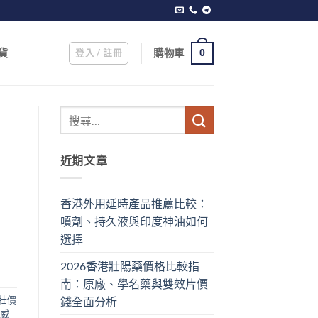
登入 / 註冊
購物車
貨
0
近期文章
香港外用延時產品推薦比較：
噴劑、持久液與印度神油如何
選擇
2026香港壯陽藥價格比較指
南：原廠、學名藥與雙效片價
壯價
錢全面分析
威