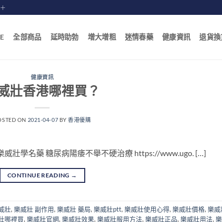
賠十
E
全部商品
延時助勃
增大增粗
迷情春藥
健康資訊
退貨換
健康資訊
威壯香港哪裡買？
OSTED ON
2021-04-07
BY
香港優購
名藥 糖尿病陽痿不舉不硬治療 https://www.ugo. […]
CONTINUE READING
→
威壯
,
樂威壯 副作用
,
樂威壯 藥局
,
樂威壯ptt
,
樂威壯使用心得
,
樂威壯價格
,
樂威
壯哪裡買
,
樂威壯官網
,
樂威壯效果
,
樂威壯服用方法
,
樂威壯正品
,
樂威壯用法
,
樂