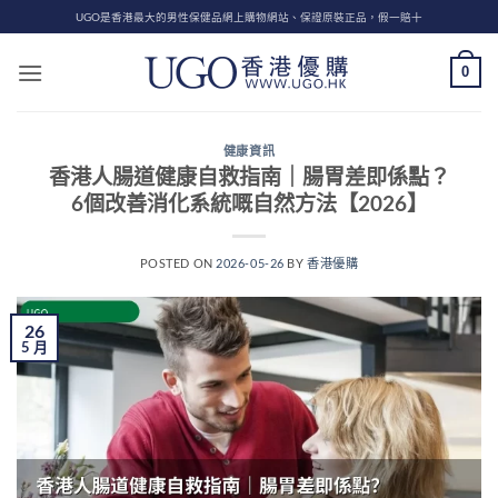
Skip
UGO是香港最大的男性保健品網上購物網站、保證原裝正品，假一賠十
to
content
0
健康資訊
香港人腸道健康自救指南｜腸胃差即係點？
6個改善消化系統嘅自然方法【2026】
POSTED ON
2026-05-26
BY
香港優購
26
5 月