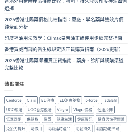
香港外用延時產品推薦比較：噴劑、持久液與印度神油如何
選擇
2026香港壯陽藥價格比較指南：原廠、學名藥與雙效片價
錢全面分析
印度神油用法教學：Climax皇帝油正確使用步驟完整指南
香港買威而鋼的醫生紙規定與正貨購買指南（2026更新）
2026香港壯陽藥哪裡買正貨指南：藥房、診所與網購渠道
完整比較
熱點關注
Cenforce
Cialis
ED治療
ED治療藥物
p-force
Tadalafil
UGO網購
UGO香港優購
Viagra
Viagra價格
他達拉非
低睪固酮
保健品
偉哥
健康生活
健康資訊
健身男性荷爾蒙
免疫力提升
副作用
助勃延時產品
助勃持久
勃起功能障礙