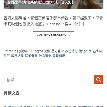
香港人腸胃差，呢個真係唔係都市傳說。朝早趕返工，早餐
求其咬個包就衝入地鐵； lunch hour 得 45 分 […]
CONTINUE READING
→
Posted in
健康資訊
|
Tagged
便秘
,
壓力管理
,
改善消化
,
消化不良
,
益生菌
,
肚脹
,
脾胃調理
,
腸道健康
,
飲食習慣
,
香港健康
近期文章