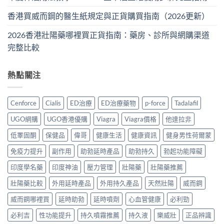
香港買威而鋼的醫生紙規定與正貨購買指南（2026更新）
2026香港壯陽藥哪裡買正貨指南：藥房、診所與網購渠道
完整比較
熱點關注
Cenforce
Cialis
ED治療
ED治療藥物
p-force
Tadalafil
UGO網購
UGO香港優購
Viagra
Viagra價格
他達拉非
低睪固酮
保健品
偉哥
健康生活
健康資訊
健身男性荷爾蒙
免疫力提升
副作用
助勃延時產品
助勃持久
勃起功能障礙
印度學名藥
印度神油
壓力管理
壯陽藥
壯陽藥推薦
壯陽藥比較
外用延時產品
外用持久產品
天然壯陽
威而鋼
威而鋼哪裡買
延時助勃
延時噴劑
心血管健康
必利勁
必利吉
性功能提升
持久噴霧推薦
持久液
樂威壯
正品辨識