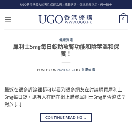
Skip
UGO是香港最大的男性保健品網上購物網站、保證原裝正品，假一賠十
to
content
0
健康資訊
犀利士5mg每日錠助攻腎功能和陰莖溫和保
養！
POSTED ON
2024-06-24
BY
香港優購
最近在很多評論裡都可以看到很多網友在討論購買犀利士
5mg每日錠，還有人在問在網上購買犀利士5mg是否違法？
對於 […]
CONTINUE READING
→