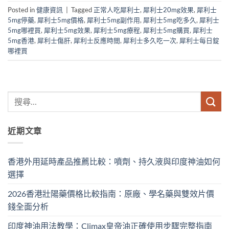
Posted in
健康資訊
|
Tagged
正常人吃犀利士
,
犀利士20mg效果
,
犀利士
5mg停藥
,
犀利士5mg價格
,
犀利士5mg副作用
,
犀利士5mg吃多久
,
犀利士
5mg哪裡買
,
犀利士5mg效果
,
犀利士5mg療程
,
犀利士5mg購買
,
犀利士
5mg香港
,
犀利士傷肝
,
犀利士反應時間
,
犀利士多久吃一次
,
犀利士每日錠
哪裡買
近期文章
香港外用延時產品推薦比較：噴劑、持久液與印度神油如何
選擇
2026香港壯陽藥價格比較指南：原廠、學名藥與雙效片價
錢全面分析
印度神油用法教學：Climax皇帝油正確使用步驟完整指南