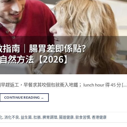
，早餐求其咬個包就衝入地鐵； lunch hour 得 45 分 […
CONTINUE READING
→
化
,
消化不良
,
益生菌
,
肚脹
,
脾胃調理
,
腸道健康
,
飲食習慣
,
香港健康