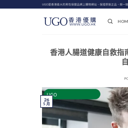
Skip
UGO是香港最大的男性保健品網上購物網站、保證原裝正品，假一
to
content
HOM
香港人腸道健康自救指
自
P
26
5 月