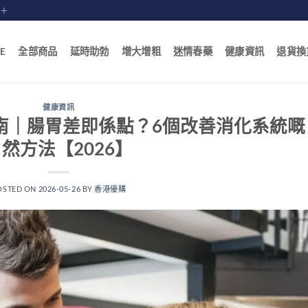
賠十
E
全部商品
延時助勃
增大增粗
迷情春藥
健康資訊
退貨換
健康資訊
南｜腸胃差即係點？6個改善消化系統嘅
然方法【2026】
OSTED ON
2026-05-26
BY
香港優購