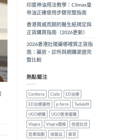
印度神油用法教學：Climax皇
帝油正確使用步驟完整指南
香港買威而鋼的醫生紙規定與
正貨購買指南（2026更新）
2026香港壯陽藥哪裡買正貨指
南：藥房、診所與網購渠道完
整比較
熱點關注
]
Cenforce
Cialis
ED治療
ED治療藥物
p-force
Tadalafil
UGO網購
UGO香港優購
Viagra
Viagra價格
他達拉非
低睪固酮
保健品
偉哥