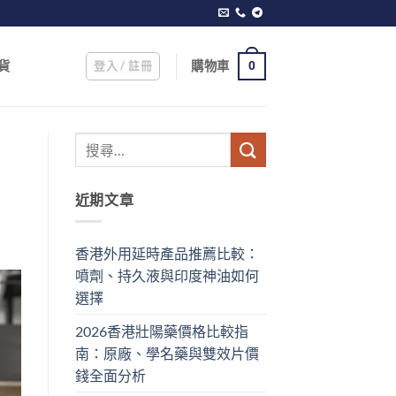
登入 / 註冊
購物車
貨
0
近期文章
香港外用延時產品推薦比較：
噴劑、持久液與印度神油如何
選擇
2026香港壯陽藥價格比較指
南：原廠、學名藥與雙效片價
錢全面分析