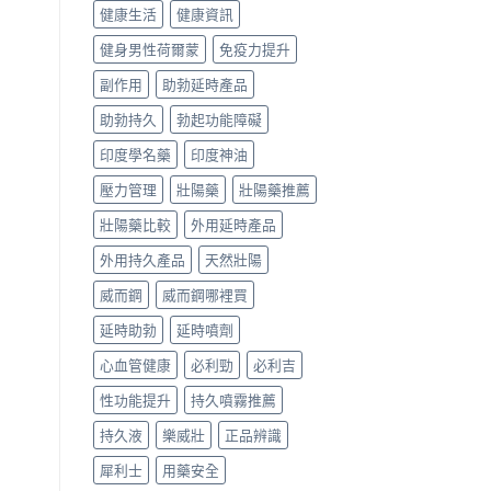
健康生活
健康資訊
健身男性荷爾蒙
免疫力提升
副作用
助勃延時產品
助勃持久
勃起功能障礙
印度學名藥
印度神油
壓力管理
壯陽藥
壯陽藥推薦
壯陽藥比較
外用延時產品
外用持久產品
天然壯陽
威而鋼
威而鋼哪裡買
延時助勃
延時噴劑
心血管健康
必利勁
必利吉
性功能提升
持久噴霧推薦
持久液
樂威壯
正品辨識
犀利士
用藥安全