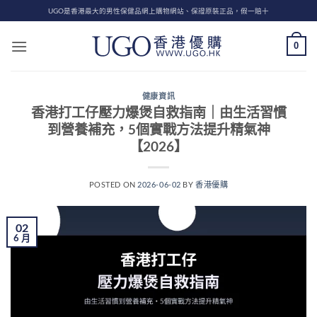
Skip
UGO是香港最大的男性保健品網上購物網站、保證原裝正品，假一賠十
to
content
0
健康資訊
香港打工仔壓力爆煲自救指南｜由生活習慣
到營養補充，5個實戰方法提升精氣神
【2026】
POSTED ON
2026-06-02
BY
香港優購
02
6 月