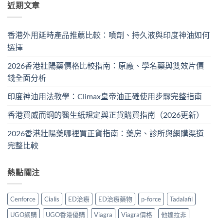
近期文章
香港外用延時產品推薦比較：噴劑、持久液與印度神油如何
選擇
2026香港壯陽藥價格比較指南：原廠、學名藥與雙效片價
錢全面分析
印度神油用法教學：Climax皇帝油正確使用步驟完整指南
香港買威而鋼的醫生紙規定與正貨購買指南（2026更新）
2026香港壯陽藥哪裡買正貨指南：藥房、診所與網購渠道
完整比較
熱點關注
Cenforce
Cialis
ED治療
ED治療藥物
p-force
Tadalafil
UGO網購
UGO香港優購
Viagra
Viagra價格
他達拉非