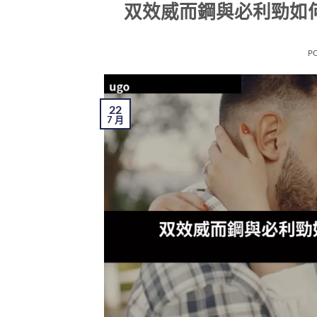
双效威而鋼與必利勁如
P
22
7 月