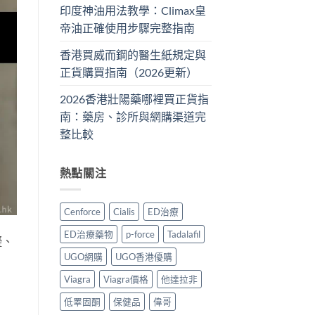
印度神油用法教學：Climax皇
帝油正確使用步驟完整指南
香港買威而鋼的醫生紙規定與
正貨購買指南（2026更新）
2026香港壯陽藥哪裡買正貨指
南：藥房、診所與網購渠道完
整比較
熱點關注
Cenforce
Cialis
ED治療
ED治療藥物
p-force
Tadalafil
礙、
UGO網購
UGO香港優購
Viagra
Viagra價格
他達拉非
低睪固酮
保健品
偉哥