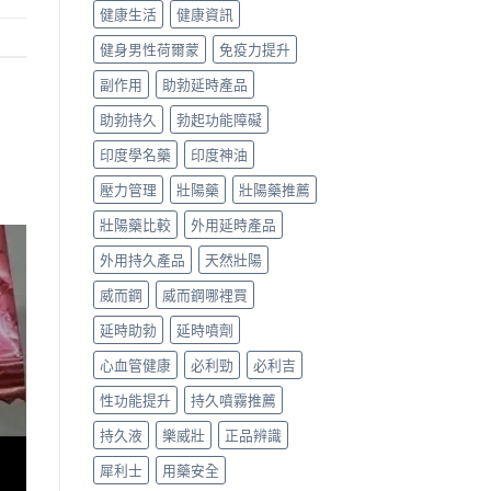
健康生活
健康資訊
健身男性荷爾蒙
免疫力提升
副作用
助勃延時產品
助勃持久
勃起功能障礙
印度學名藥
印度神油
壓力管理
壯陽藥
壯陽藥推薦
壯陽藥比較
外用延時產品
外用持久產品
天然壯陽
威而鋼
威而鋼哪裡買
延時助勃
延時噴劑
心血管健康
必利勁
必利吉
性功能提升
持久噴霧推薦
持久液
樂威壯
正品辨識
犀利士
用藥安全