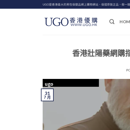
Skip
UGO是香港最大的男性保健品網上購物網站、保證原裝正品，假一
to
content
HOM
香港壯陽藥網購指
P
31
7 月