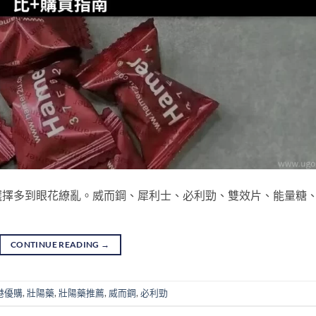
選擇多到眼花繚亂。威而鋼、犀利士、必利勁、雙效片、能量糖
CONTINUE READING
→
港優購
,
壯陽藥
,
壯陽藥推薦
,
威而鋼
,
必利勁