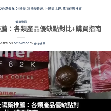
GO香港優購
,
壯陽藥
,
壯陽藥推薦
,
壯陽藥比較
,
威而鋼哪裡買
健康資訊
藥推薦：各類產品優缺點對比+購買指南
OSTED ON
2026-07-30
BY
香港優購