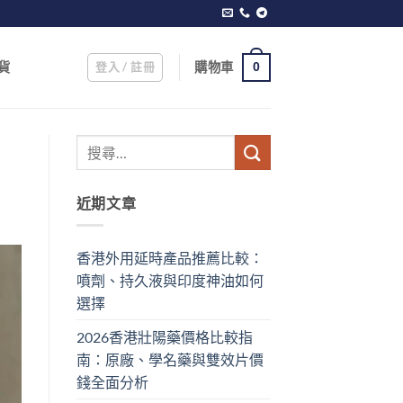
登入 / 註冊
購物車
貨
0
近期文章
香港外用延時產品推薦比較：
噴劑、持久液與印度神油如何
選擇
2026香港壯陽藥價格比較指
南：原廠、學名藥與雙效片價
錢全面分析