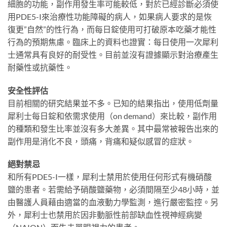
細胞的功能，副作用發生率可能較低，對於已經診斷必須使
用PDE5-I來治療性功能障礙的病人，如果病人要求的是恢
復更”自然”的性行為，而每日錠使用可打破原本吃藥才能性
行為的預期焦慮。臨床上的資料也證實：每日使用一次犀利
士通常具有良好的耐受性。目前並沒有證據顯示對治療產生
耐藥性或抗藥性。
安全性評估
目前相關的研究結果並不多。已知的結果指出，使用低劑量
犀利士每日錠和依需求使用（on demand）來比較，副作用
的種類和發生比率並沒有多大差異。其中最常被報告出來的
副作用是消化不良，頭痛，背痛和疑似感冒的症狀。
絕對禁忌
和所有PDE5-I一樣，犀利士禁用於使用任何形式有機硝酸
鹽的患者。若需給予硝酸鹽藥物，必須間隔至少48小時，並
由醫護人員藉由適當的血液動力學監測，進行嚴密監控。另
外，犀利士也禁用於因非動脈性前部缺血性視神經病變