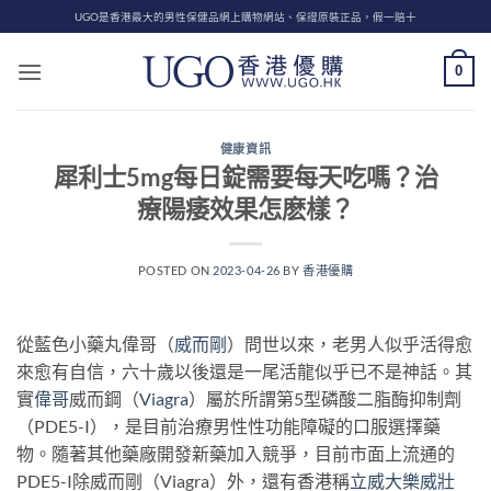
Skip
UGO是香港最大的男性保健品網上購物網站、保證原裝正品，假一賠十
to
content
0
健康資訊
犀利士5mg每日錠需要每天吃嗎？治
療陽痿效果怎麽樣？
POSTED ON
2023-04-26
BY
香港優購
從藍色小藥丸偉哥（
威而剛
）問世以來，老男人似乎活得愈
來愈有自信，六十歲以後還是一尾活龍似乎已不是神話。其
實
偉哥
威而鋼（
Viagra
）屬於所謂第5型磷酸二脂酶抑制劑
（PDE5-I），是目前治療男性性功能障礙的口服選擇藥
物。隨著其他藥廠開發新藥加入競爭，目前市面上流通的
PDE5-I除威而剛（Viagra）外，還有香港稱
立威大
樂威壯