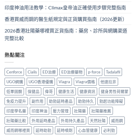
印度神油用法教學：Climax皇帝油正確使用步驟完整指南
香港買威而鋼的醫生紙規定與正貨購買指南（2026更新）
2026香港壯陽藥哪裡買正貨指南：藥房、診所與網購渠道
完整比較
熱點關注
Cenforce
Cialis
ED治療
ED治療藥物
p-force
Tadalafil
UGO網購
UGO香港優購
Viagra
Viagra價格
他達拉非
低睪固酮
保健品
偉哥
健康生活
健康資訊
健身男性荷爾蒙
免疫力提升
副作用
助勃延時產品
助勃持久
勃起功能障礙
印度學名藥
印度神油
壓力管理
壯陽藥
壯陽藥推薦
壯陽藥比較
外用延時產品
外用持久產品
天然壯陽
威而鋼
威而鋼哪裡買
延時助勃
延時噴劑
心血管健康
必利勁