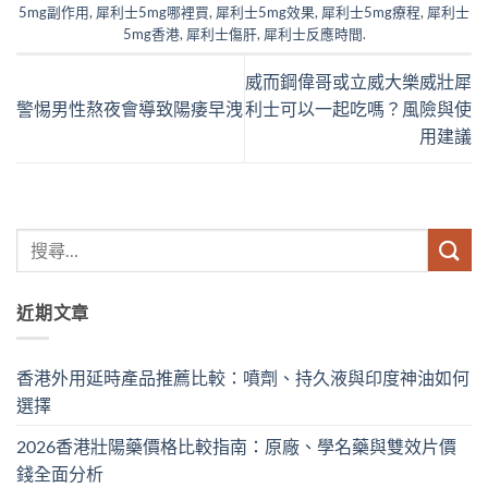
5mg副作用
,
犀利士5mg哪裡買
,
犀利士5mg效果
,
犀利士5mg療程
,
犀利士
5mg香港
,
犀利士傷肝
,
犀利士反應時間
.
威而鋼偉哥或立威大樂威壯犀
警惕男性熬夜會導致陽痿早洩
利士可以一起吃嗎？風險與使
用建議
近期文章
香港外用延時產品推薦比較：噴劑、持久液與印度神油如何
選擇
2026香港壯陽藥價格比較指南：原廠、學名藥與雙效片價
錢全面分析