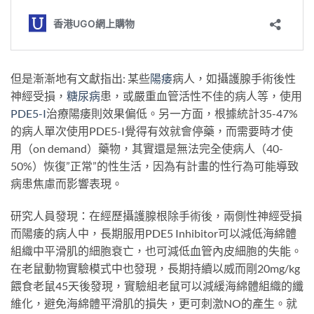
但是漸漸地有文獻指出: 某些
陽痿
病人，如攝護腺手術後性
神經受損，
糖尿病
患，或嚴重血管活性不佳的病人等，使用
PDE5-I
治療陽痿則效果偏低。另一方面，根據統計35-47%
的病人單次使用PDE5-I覺得有效就會停藥，而需要時才使
用（on demand）藥物，其實還是無法完全使病人（40-
50%）恢復”正常”的性生活，因為有計畫的性行為可能導致
病患焦慮而影響表現。
研究人員發現：在經歷攝護腺根除手術後，兩側性神經受損
而陽痿的病人中，長期服用PDE5 Inhibitor可以減低海綿體
組織中平滑肌的細胞衰亡，也可減低血管內皮細胞的失能。
在老鼠動物實驗模式中也發現，長期持續以威而剛20mg/kg
餵食老鼠45天後發現，實驗組老鼠可以減緩海綿體組織的纖
維化，避免海綿體平滑肌的損失，更可刺激NO的產生。就