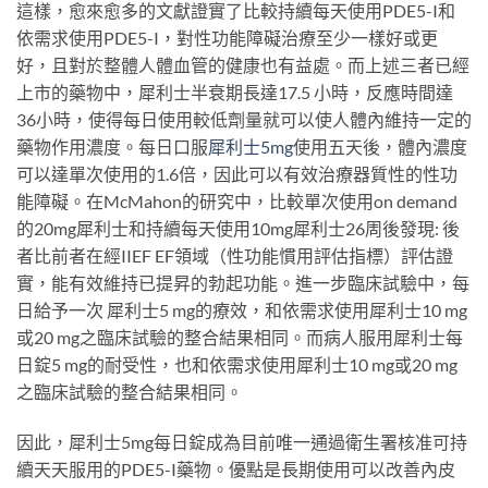
這樣，愈來愈多的文獻證實了比較持續每天使用PDE5-I和
依需求使用PDE5-I，對性功能障礙治療至少一樣好或更
好，且對於整體人體血管的健康也有益處。而上述三者已經
上市的藥物中，犀利士半衰期長達17.5 小時，反應時間達
36小時，使得每日使用較低劑量就可以使人體內維持一定的
藥物作用濃度。每日口服
犀利士5mg
使用五天後，體內濃度
可以達單次使用的1.6倍，因此可以有效治療器質性的性功
能障礙。在McMahon的研究中，比較單次使用on demand
的20mg犀利士和持續每天使用10mg犀利士26周後發現: 後
者比前者在經IIEF EF領域（性功能慣用評估指標）評估證
實，能有效維持已提昇的勃起功能。進一步臨床試驗中，每
日給予一次 犀利士5 mg的療效，和依需求使用犀利士10 mg
或20 mg之臨床試驗的整合結果相同。而病人服用犀利士每
日錠5 mg的耐受性，也和依需求使用犀利士10 mg或20 mg
之臨床試驗的整合結果相同。
因此，犀利士5mg每日錠成為目前唯一通過衛生署核准可持
續天天服用的PDE5-I藥物。優點是長期使用可以改善內皮