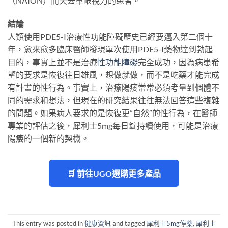
（NAION）而失去單眼視力的患者。
結論
人類使用PDE5-I治療性功能障礙歷史已經要邁入第二個十
年，愈來愈多臨床醫師發現單次使用PDE5-I藥物達到勃起
目的，事實上並不是治療
性功能障礙
完全成功，因為病患希
望的要求是恢復往日雄風，想做就做，而不是吃藥才能完成
有計畫的性行為。事實上，治療陽痿常常必須考量到個體不
同的需求和想法，但現在的研究結果往往無法回答這些複雜
的問題。如果病人要求的是恢復更”自然”的性行為，在醫師
專業的評估之後，犀利士5mg每日錠持續使用，可能是治療
陽痿的一個新的契機。
🛒 前往UGO選購更多產品
This entry was posted in
健康資訊
and tagged
犀利士5mg停藥
,
犀利士