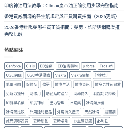
印度神油用法教學：Climax皇帝油正確使用步驟完整指南
香港買威而鋼的醫生紙規定與正貨購買指南（2026更新）
2026香港壯陽藥哪裡買正貨指南：藥房、診所與網購渠道
完整比較
熱點關注
Cenforce
Cialis
ED治療
ED治療藥物
p-force
Tadalafil
UGO網購
UGO香港優購
Viagra
Viagra價格
他達拉非
低睪固酮
保健品
偉哥
健康生活
健康資訊
健身男性荷爾蒙
免疫力提升
副作用
助勃延時產品
助勃持久
勃起功能障礙
印度學名藥
印度神油
壓力管理
壯陽藥
壯陽藥推薦
壯陽藥比較
外用延時產品
外用持久產品
天然壯陽
威而鋼
威而鋼哪裡買
延時助勃
延時噴劑
心血管健康
必利勁