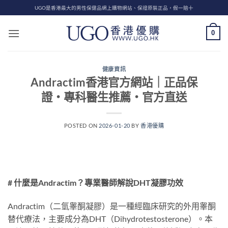
Skip
UGO是香港最大的男性保健品網上購物網站、保證原裝正品，假一賠十
to
content
0
健康資訊
Andractim香港官方網站｜正品保
證・專科醫生推薦・官方直送
POSTED ON
2026-01-20
BY
香港優購
# 什麼是Andractim？專業醫師解說DHT凝膠功效
Andractim（二氫睾酮凝膠）是一種經臨床研究的外用睾酮
替代療法，主要成分為DHT（Dihydrotestosterone）。本