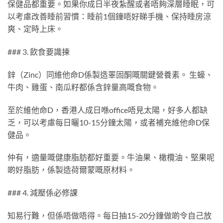
保健品都重要。如果你成日半夜紮醒或者唔夠深層睡眠，可
以考慮改善睡前習慣：睡前1個鐘唔好睇手機、保持睡房涼
爽、定時上床。
### 3. 飲食要識揀
鋅（Zinc）同維他命D係製造睪固酮嘅關鍵營養素。 生蠔、
牛肉、雞蛋、南瓜籽都係含鋅量高嘅食物。
至於維他命D，香港人成日喺office唔見太陽，好多人都缺
乏，可以考慮每日曬10-15分鐘太陽，或者補充維他命D保
健品。
仲有，適量嘅健康脂肪都好重要。牛油果、橄欖油、堅果呢
啲好脂肪，係製造荷爾蒙嘅原材料。
### 4. 減壓係必修課
知易行難，但係唔做唔得。每日抽15-20分鐘做啲令自己放