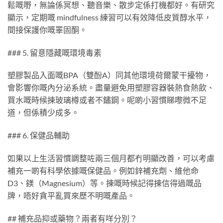
鬆嘅嘢，無論係冥想、聽音樂、散步定係打機都好。有研究
顯示，定期嘅 mindfulness 練習可以有效降低皮質醇水平，
間接保護你嘅睪固酮。
### 5. 留意隱藏嘅環境毒素
塑膠製品入面嘅BPA（雙酚A）同其他環境荷爾蒙干擾物，
會影響你嘅內分泌系統。盡量避免用塑膠容器裝熱食熱飲、
買水嘅時候揀玻璃樽或者不鏽鋼。呢啲小習慣睇嚟微不足
道，但係積少成多。
### 6. 保健品輔助
如果以上生活習慣調整咗兩三個月都冇明顯改善，可以考慮
補充一啲有科學依據嘅保健品。例如鋅補充劑、維他命
D3、鎂（Magnesium）等。揀嘅時候記得揀信得過嘅品
牌，唔好貪平亂買來歷不明嘅產品。
## 補充品抑或藥物？兩者有咩分別？