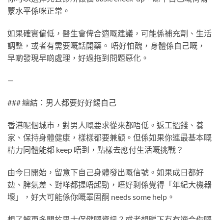
蒙水平係咪正常。
如果確實偏低，醫生會俾合適嘅建議，可能係補充劑、生活
調整，或者有需要嘅話開藥。 唔好怕醜，身體係自己嘅，
早啲發現早啲處理，好過拖到問題惡化。
—
### 總結：男人都要好好錫自己
香港呢個城市，對男人嘅要求從來都唔低。返工搵錢、養
家、保持身體健康，樣樣都要兼顧。但係如果你連最基本嘅
精力同體能都 keep 唔到，點樣去應付生活嘅挑戰？
由今日開始，留意下自己身體發出嘅信號。如果成日都好
攰、脾氣差、對咩都提唔起勁，唔好剩係覺得「年紀大機器
壞」，好大可能係你嘅睪固酮 needs some help。
想了解更多關於男士保健嘅資訊？或者想睇下有冇適合你嘅