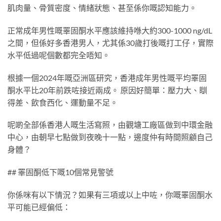
肌肉量、骨質密度、情緒狀態、甚至係你嘅認知能力。
正常成年男性嘅睪固酮水平應該維持喺大約300-1000 ng/dL
之間，但係好多香港男人，尤其係30歲打後嘅打工仔，實際
水平低過呢個數都完全唔知。
根據一個2024年嘅亞洲區研究，香港成年男性嘅平均睪固
酮水平比20年前跌咗接近兩成。 原因好簡單：壓力大、瞓
得差、飲食西化、運動量不足。
呢啲全部係香港人嘅生活寫照，由觀塘工廠區做到中環金融
中心，由朝早七點做到夜晚十一點，邊度仲有時間照顧自己
身體？
## 睪固酮低下嘅10個常見警號
你係咪有以下情況？如果有三項或以上中咗，你嘅睪固酮水
平可能已經偏低：