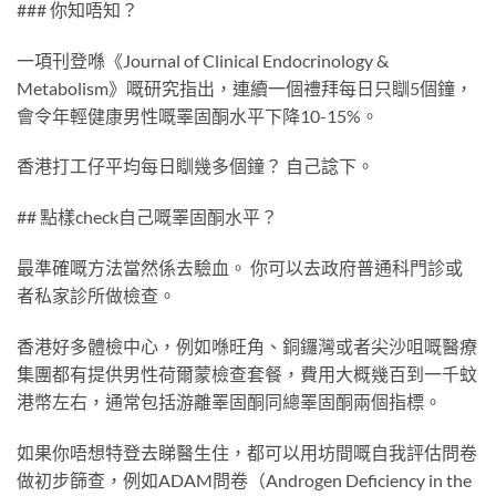
### 你知唔知？
一項刊登喺《Journal of Clinical Endocrinology &
Metabolism》嘅研究指出，連續一個禮拜每日只瞓5個鐘，
會令年輕健康男性嘅睪固酮水平下降10-15%。
香港打工仔平均每日瞓幾多個鐘？ 自己諗下。
## 點樣check自己嘅睪固酮水平？
最準確嘅方法當然係去驗血。 你可以去政府普通科門診或
者私家診所做檢查。
香港好多體檢中心，例如喺旺角、銅鑼灣或者尖沙咀嘅醫療
集團都有提供男性荷爾蒙檢查套餐，費用大概幾百到一千蚊
港幣左右，通常包括游離睪固酮同總睪固酮兩個指標。
如果你唔想特登去睇醫生住，都可以用坊間嘅自我評估問卷
做初步篩查，例如ADAM問卷（Androgen Deficiency in the