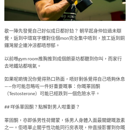
歇一陣先發覺自己好似成日都好攰？ 朝早起身仲攰過未瞓
覺，返到中環寫字樓對住個mon完全集中唔到，放工返到銅
鑼灣屋企連沖涼都唔想郁。
以前喺gym room推胸推到成個朗豪坊都聽到你叫，而家行
去地鐵站都喘氣。
如果呢啲情況你覺得熟口熟面，唔好剩係覺得自己唔夠休息
——你可能忽略咗一件好重要嘅事：你嘅睪固酮
（Testosterone）可能已經跌到一個危險水平。
## 咩係睪固酮？點解對男人咁重要？
睪固酮，亦即係男性荷爾蒙，係男人身體入面最關鍵嘅激素
之一。佢唔單止關乎性功能同行房表現，仲直接影響到你嘅