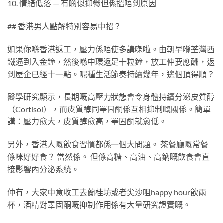
10. 情緒低落 — 有啲似抑鬱但係搵唔到原因
## 香港男人點解特別容易中招？
如果你喺香港返工，壓力係唔使多講㗎啦。由朝早喺荃灣西
鐵逼到入金鐘，然後喺中環返足十粒鐘，放工仲要應酬，返
到屋企已經十一點。呢種生活節奏持續幾年，邊個頂得順？
醫學研究顯示，長期嘅高壓力狀態會令身體持續分泌皮質醇
（Cortisol），而皮質醇同睪固酮係互相抑制嘅關係。簡單
講：壓力愈大，皮質醇愈高，睪固酮就愈低。
另外，香港人嘅飲食習慣都係一個大問題。 茶餐廳嘅常餐
係咪好好食？ 當然係。 但係高糖、高油、高鈉嘅飲食會直
接影響內分泌系統。
仲有，大家中意收工去蘭桂坊或者尖沙咀happy hour飲兩
杯，酒精對睪固酮嘅抑制作用係有大量研究證實嘅。