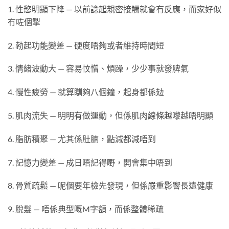
1. 性慾明顯下降 — 以前諗起親密接觸就會有反應，而家好似
冇咗個掣
2. 勃起功能變差 — 硬度唔夠或者維持時間短
3. 情緒波動大 — 容易忟憎、煩躁，少少事就發脾氣
4. 慢性疲勞 — 就算瞓夠八個鐘，起身都係攰
5. 肌肉流失 — 明明有做運動，但係肌肉線條越嚟越唔明顯
6. 脂肪積聚 — 尤其係肚腩，點減都減唔到
7. 記憶力變差 — 成日唔記得嘢，開會集中唔到
8. 骨質疏鬆 — 呢個要年檢先發現，但係嚴重影響長遠健康
9. 脫髮 — 唔係典型嘅M字額，而係整體稀疏