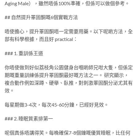
Aging Male），雖然唔係100%準確，但係可以做個參考。
## 自然提升睪固酮嘅6個實戰方法
唔使擔心，提升睪固酮唔一定需要用藥。以下呢啲方法，全
部有科學根據，而且好 practical：
### 1. 重訓係王道
你唔使做到好似荔枝角公園健身台嗰啲師兄咁大隻，但係定
期嘅重量訓練係提升睪固酮最好嘅方法之一。 研究顯示，
複合動作例如深蹲、硬舉、臥推，對刺激睪固酮分泌尤其有
效。
每星期做3-4次，每次45-60分鐘，已經好見效。
### 2. 睡眠質素排第一
呢個真係唔講得笑。每晚確保7-8個鐘嘅優質睡眠，比任何