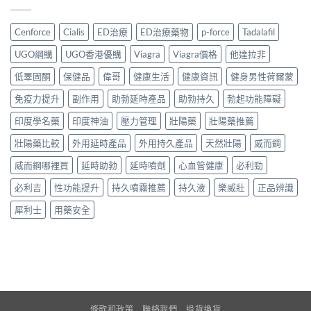
Cenforce
Cialis
ED治療
ED治療藥物
p-force
Tadalafil
UGO網購
UGO香港優購
Viagra
Viagra價格
他達拉非
低睪固酮
保健品
偉哥
健康生活
健康資訊
健身男性荷爾蒙
免疫力提升
副作用
助勃延時產品
助勃持久
勃起功能障礙
印度學名藥
印度神油
壓力管理
壯陽藥
壯陽藥推薦
壯陽藥比較
外用延時產品
外用持久產品
天然壯陽
威而鋼
威而鋼哪裡買
延時助勃
延時噴劑
心血管健康
必利勁
必利吉
性功能提升
持久噴霧推薦
持久液
樂威壯
正品辨識
犀利士
用藥安全
條款和政策
聯絡我們
退貨換貨