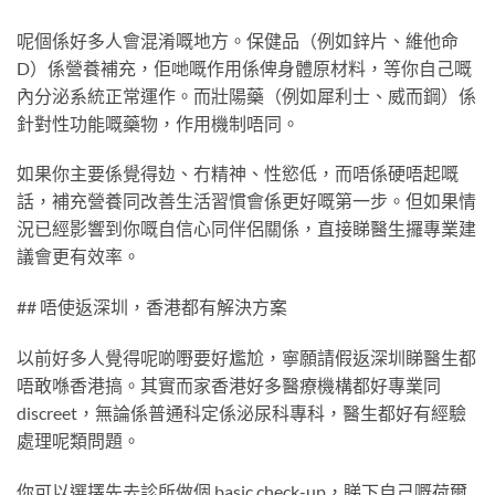
呢個係好多人會混淆嘅地方。保健品（例如鋅片、維他命
D）係營養補充，佢哋嘅作用係俾身體原材料，等你自己嘅
內分泌系統正常運作。而壯陽藥（例如犀利士、威而鋼）係
針對性功能嘅藥物，作用機制唔同。
如果你主要係覺得攰、冇精神、性慾低，而唔係硬唔起嘅
話，補充營養同改善生活習慣會係更好嘅第一步。但如果情
況已經影響到你嘅自信心同伴侶關係，直接睇醫生攞專業建
議會更有效率。
## 唔使返深圳，香港都有解決方案
以前好多人覺得呢啲嘢要好尷尬，寧願請假返深圳睇醫生都
唔敢喺香港搞。其實而家香港好多醫療機構都好專業同
discreet，無論係普通科定係泌尿科專科，醫生都好有經驗
處理呢類問題。
你可以選擇先去診所做個 basic check-up，睇下自己嘅荷爾