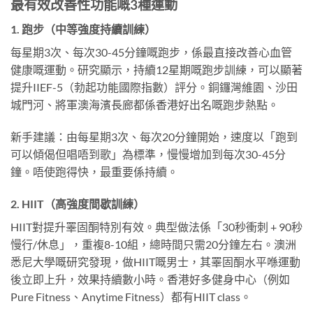
最有效改善性功能嘅3種運動
1. 跑步（中等強度持續訓練）
每星期3次、每次30-45分鐘嘅跑步，係最直接改善心血管
健康嘅運動。研究顯示，持續12星期嘅跑步訓練，可以顯著
提升IIEF-5（勃起功能國際指數）評分。銅鑼灣維園、沙田
城門河、將軍澳海濱長廊都係香港好出名嘅跑步熱點。
新手建議：由每星期3次、每次20分鐘開始，速度以「跑到
可以傾偈但唱唔到歌」為標準，慢慢增加到每次30-45分
鐘。唔使跑得快，最重要係持續。
2. HIIT（高強度間歇訓練）
HIIT對提升睪固酮特別有效。典型做法係「30秒衝刺 + 90秒
慢行/休息」，重複8-10組，總時間只需20分鐘左右。澳洲
悉尼大學嘅研究發現，做HIIT嘅男士，其睪固酮水平喺運動
後立即上升，效果持續數小時。香港好多健身中心（例如
Pure Fitness、Anytime Fitness）都有HIIT class。