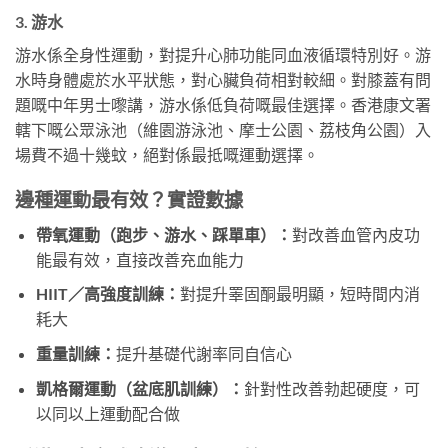
3. 游水
游水係全身性運動，對提升心肺功能同血液循環特別好。游
水時身體處於水平狀態，對心臟負荷相對較細。對膝蓋有問
題嘅中年男士嚟講，游水係低負荷嘅最佳選擇。香港康文署
轄下嘅公眾泳池（維園游泳池、摩士公園、荔枝角公園）入
場費不過十幾蚊，絕對係最抵嘅運動選擇。
邊種運動最有效？實證數據
帶氧運動（跑步、游水、踩單車）：
對改善血管內皮功
能最有效，直接改善充血能力
HIIT／高強度訓練：
對提升睪固酮最明顯，短時間内消
耗大
重量訓練：
提升基礎代謝率同自信心
凱格爾運動（盆底肌訓練）：
針對性改善勃起硬度，可
以同以上運動配合做