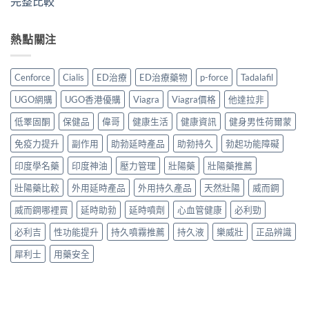
完整比較
熱點關注
Cenforce
Cialis
ED治療
ED治療藥物
p-force
Tadalafil
UGO網購
UGO香港優購
Viagra
Viagra價格
他達拉非
低睪固酮
保健品
偉哥
健康生活
健康資訊
健身男性荷爾蒙
免疫力提升
副作用
助勃延時產品
助勃持久
勃起功能障礙
印度學名藥
印度神油
壓力管理
壯陽藥
壯陽藥推薦
壯陽藥比較
外用延時產品
外用持久產品
天然壯陽
威而鋼
威而鋼哪裡買
延時助勃
延時噴劑
心血管健康
必利勁
必利吉
性功能提升
持久噴霧推薦
持久液
樂威壯
正品辨識
犀利士
用藥安全