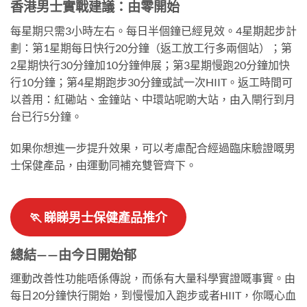
香港男士實戰建議：由零開始
每星期只需3小時左右。每日半個鐘已經見效。4星期起步計
劃：第1星期每日快行20分鐘（返工放工行多兩個站）；第
2星期快行30分鐘加10分鐘伸展；第3星期慢跑20分鐘加快
行10分鐘；第4星期跑步30分鐘或試一次HIIT。返工時間可
以善用：紅磡站、金鐘站、中環站呢啲大站，由入閘行到月
台已行5分鐘。
如果你想進一步提升效果，可以考慮配合經過臨床驗證嘅男
士保健產品，由運動同補充雙管齊下。
🏃
睇睇男士保健產品推介
總結——由今日開始郁
運動改善性功能唔係傳說，而係有大量科學實證嘅事實。由
每日20分鐘快行開始，到慢慢加入跑步或者HIIT，你嘅心血