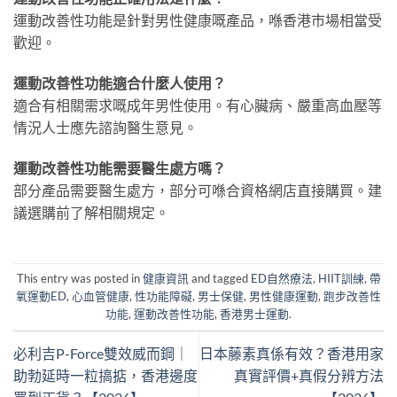
運動改善性功能是針對男性健康嘅產品，喺香港市場相當受
歡迎。
運動改善性功能適合什麼人使用？
適合有相關需求嘅成年男性使用。有心臟病、嚴重高血壓等
情況人士應先諮詢醫生意見。
運動改善性功能需要醫生處方嗎？
部分產品需要醫生處方，部分可喺合資格網店直接購買。建
議選購前了解相關規定。
This entry was posted in
健康資訊
and tagged
ED自然療法
,
HIIT訓練
,
帶
氧運動ED
,
心血管健康
,
性功能障礙
,
男士保健
,
男性健康運動
,
跑步改善性
功能
,
運動改善性功能
,
香港男士運動
.
必利吉P-Force雙效威而鋼｜
日本藤素真係有效？香港用家
助勃延時一粒搞掂，香港邊度
真實評價+真假分辨方法