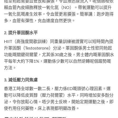
陰莖勃起需要血管放鬆擴張，令血液迅速流入。呢個過程依
賴血管內皮細胞釋放一氧化氮（NO）。帶氧運動可以提升
一氧化氮嘅產生效率，令血管更易擴張。簡單講：跑步跑得
多，血管有彈性，充血速度自然更快。
2. 提升睪固酮水平
HIIT（高強度間歇訓練）同重量訓練被證實可以短時間內提
升睪固酮（Testosterone）分泌。睪固酮係男士性慾同勃起
功能嘅關鍵荷爾蒙，尤其係30歲之後，男士體内嘅睪固酮水
平每年大約下降1%，運動係少數可以自然逆轉呢個趨勢嘅
方法。
3. 減低壓力同焦慮
香港工時全球數一數二長，壓力係ED嘅頭號心理因素。運
動可以降低皮質醇（壓力荷爾蒙）水平，同時增加安多酚分
泌，令你放鬆心情。唔少男士反映，開始定期運動之後，即
使冇用任何藥物，床上表現都明顯改善。