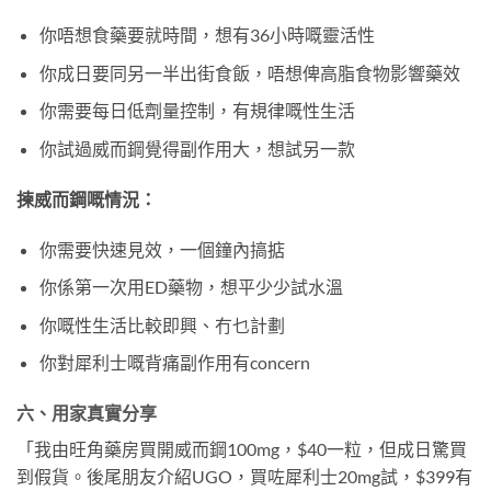
你唔想食藥要就時間，想有36小時嘅靈活性
你成日要同另一半出街食飯，唔想俾高脂食物影響藥效
你需要每日低劑量控制，有規律嘅性生活
你試過威而鋼覺得副作用大，想試另一款
揀威而鋼嘅情況：
你需要快速見效，一個鐘內搞掂
你係第一次用ED藥物，想平少少試水溫
你嘅性生活比較即興、冇乜計劃
你對犀利士嘅背痛副作用有concern
六、用家真實分享
「我由旺角藥房買開威而鋼100mg，$40一粒，但成日驚買
到假貨。後尾朋友介紹UGO，買咗犀利士20mg試，$399有