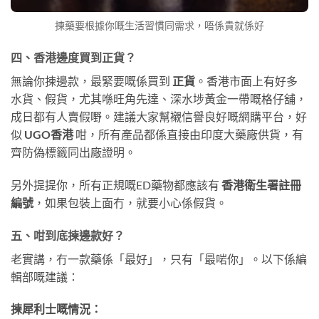
揀藥要根據你嘅生活習慣同需求，唔係貴就係好
四、香港邊度買到正貨？
無論你揀邊款，最緊要嘅係買到
正貨
。香港市面上有好多
水貨、假貨，尤其喺旺角先達、深水埗黃金一帶嘅格仔舖，
成日都有人賣假嘢。建議大家幫襯信譽良好嘅網購平台，好
似
UGO香港
咁，所有產品都係直接由印度大藥廠供貨，有
齊防偽標籤同出廠證明。
另外提提你，所有正規嘅ED藥物都應該有
香港衛生署註冊
編號
，如果包裝上面冇，就要小心係假貨。
五、咁到底揀邊款好？
老實講，冇一款藥係「最好」，只有「最啱你」。以下係編
輯部嘅建議：
揀犀利士嘅情況：