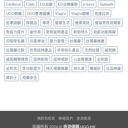
Cenforce
Cialis
ED治療
ED治療藥物
p-force
Tadalafil
UGO網購
UGO香港優購
Viagra
Viagra價格
他達拉非
低睪固酮
保健品
偉哥
健康生活
健康資訊
健身男性荷爾蒙
免疫力提升
副作用
助勃延時產品
助勃持久
勃起功能障礙
印度學名藥
印度神油
壓力管理
壯陽藥
壯陽藥推薦
壯陽藥比較
外用延時產品
外用持久產品
天然壯陽
威而鋼
威而鋼哪裡買
延時助勃
延時噴劑
心血管健康
必利勁
必利吉
性功能提升
持久噴霧推薦
持久液
樂威壯
正品辨識
犀利士
用藥安全
條款和政策
聯絡我們
退貨換貨
版權所有 2026 ©
香港優購 UGO.HK