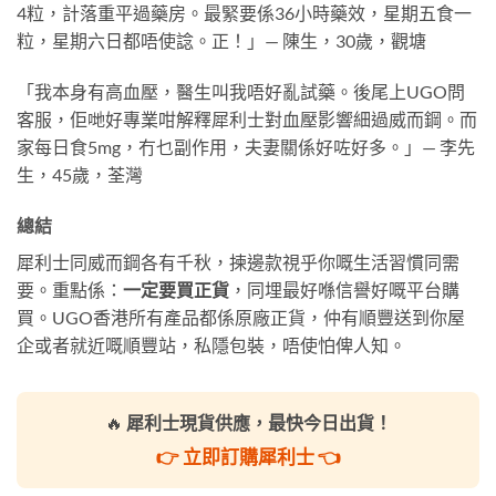
4粒，計落重平過藥房。最緊要係36小時藥效，星期五食一
粒，星期六日都唔使諗。正！」— 陳生，30歲，觀塘
「我本身有高血壓，醫生叫我唔好亂試藥。後尾上UGO問
客服，佢哋好專業咁解釋犀利士對血壓影響細過威而鋼。而
家每日食5mg，冇乜副作用，夫妻關係好咗好多。」— 李先
生，45歲，荃灣
總結
犀利士同威而鋼各有千秋，揀邊款視乎你嘅生活習慣同需
要。重點係：
一定要買正貨
，同埋最好喺信譽好嘅平台購
買。UGO香港所有產品都係原廠正貨，仲有順豐送到你屋
企或者就近嘅順豐站，私隱包裝，唔使怕俾人知。
🔥
犀利士現貨供應，最快今日出貨！
👉 立即訂購犀利士 👈