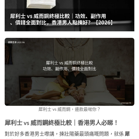
犀利士 vs 威而鋼，邊款最啱你？
犀利士 vs 威而鋼終極比較｜香港男人必睇！
對於好多香港男士嚟講，揀壯陽藥最頭痛嘅問題，就係
犀