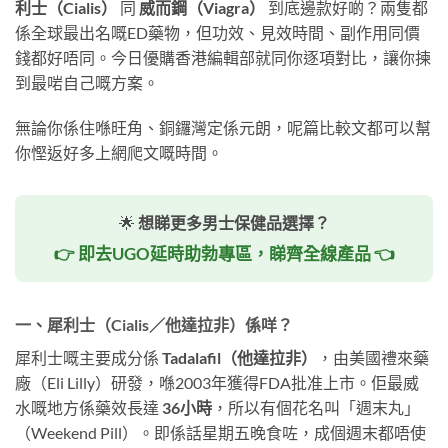
利士（Cialis）
同
威而鋼（Viagra）
到底邊款好啲？兩隻都
係全球最出名嘅ED藥物，但功效、見效時間、副作用同價
錢都好唔同。今日優購香港編輯部就同你逐項對比，讓你揀
到最啱自己嘅方案。
無論你係住喺旺角、銅鑼灣定係元朗，呢篇比較文都可以幫
你慳返好多上網爬文嘅時間。
🌟
想睇更多男士保健品選擇？
👉 即去UGO延時助勃專區，睇齊全線產品 👈
一、犀利士（Cialis／他達拉非）係咩？
犀利士嘅主要成分係
Tadalafil（他達拉非）
，由美國禮來藥
廠（Eli Lilly）研發，喺2003年獲得FDA批准上市。佢最威
水嘅地方係藥效長達
36小時
，所以有個花名叫「週末丸」
（Weekend Pill）。即係話星期五晚食咗，成個週末都唔使