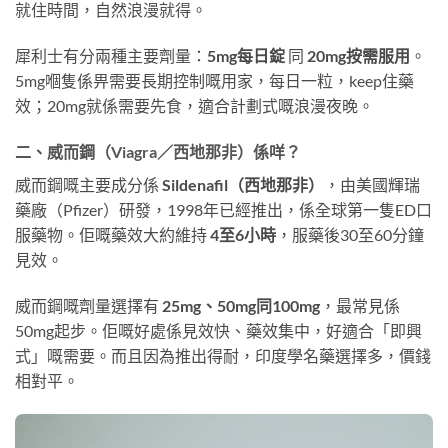
就住時間，自然浪漫就得。
犀利士有分兩種主要劑量：
5mg每日錠
同
20mg按需服用
。
5mg嗰隻係畀需要長期控制嘅用家，每日一粒，keep住藥
效；20mg就係需要先食，適合計劃式嘅浪漫夜晚。
二、威而鋼（Viagra／西地那非）係咩？
威而鋼嘅主要成分係
Sildenafil（西地那非）
，由美國輝瑞
藥廠（Pfizer）研發，1998年已經推出，係全球第一隻ED口
服藥物。佢嘅藥效大約維持
4至6小時
，服藥後30至60分鐘
見效。
威而鋼嘅劑量選擇有
25mg、50mg同100mg
，最常見係
50mg起步。佢嘅好處係見效快、藥效集中，好適合「即興
式」嘅需要。而且因為推出得耐，印度學名藥選擇多，價錢
相對平。