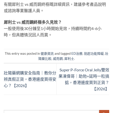
有關犀利士 vs 威而鋼終極嘅詳細資訊，建議參考產品說明
或諮詢專業醫護人員。
犀利士 vs 威而鋼終極多久見效？
一般使用後30分鐘至1小時開始見效，持續時間約4-6小
時，但具體情況因人而異。
This entry was posted in
健康資訊
and tagged
ED治療
,
勃起功能障礙
,
壯
陽藥比較
,
威而鋼
,
犀利士
.
Super P-Force Oral Jelly雙效
壯陽藥網購安全指南｜教你分
果凍偉哥｜助勃+延時一粒搞
辨真假正貨，香港邊度買得安
掂，香港邊度買到正貨？
心？【2026】
【2026】